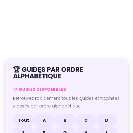
🏆 GUIDES PAR ORDRE
ALPHABÉTIQUE
17 GUIDES DISPONIBLES
Retrouvez rapidement tous les guides et trophées
classés par ordre alphabétique.
Tout
A
B
C
D
E
F
G
H
I