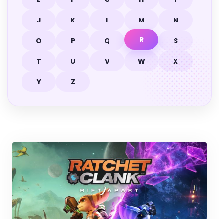
J
K
L
M
N
R
O
P
Q
S
T
U
V
W
X
Y
Z