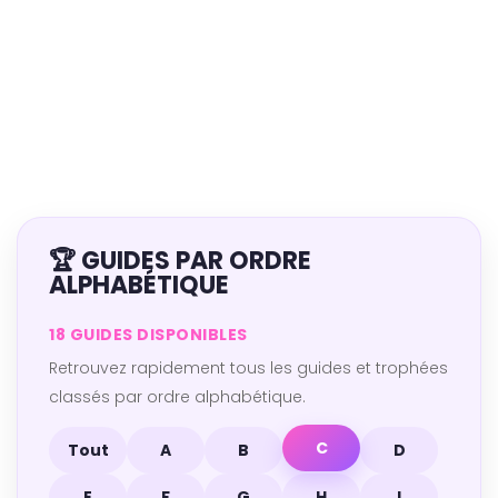
🏆 GUIDES PAR ORDRE
ALPHABÉTIQUE
18 GUIDES DISPONIBLES
Retrouvez rapidement tous les guides et trophées
classés par ordre alphabétique.
C
Tout
A
B
D
E
F
G
H
I