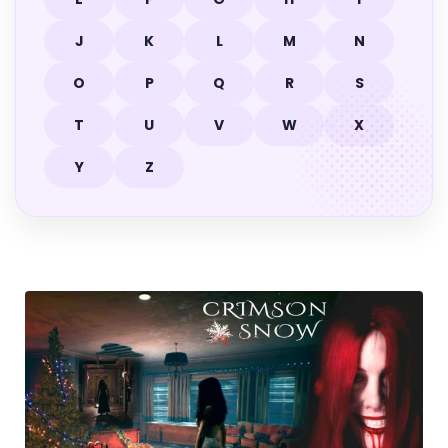
J
K
L
M
N
O
P
Q
R
S
T
U
V
W
X
Y
Z