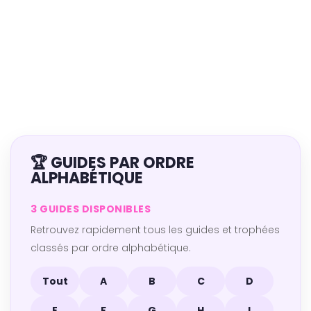
🏆 GUIDES PAR ORDRE
ALPHABÉTIQUE
3 GUIDES DISPONIBLES
Retrouvez rapidement tous les guides et trophées
classés par ordre alphabétique.
Tout
A
B
C
D
E
F
G
H
I