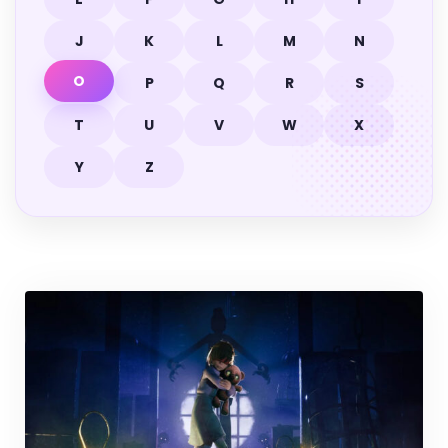
J
K
L
M
N
O
P
Q
R
S
T
U
V
W
X
Y
Z