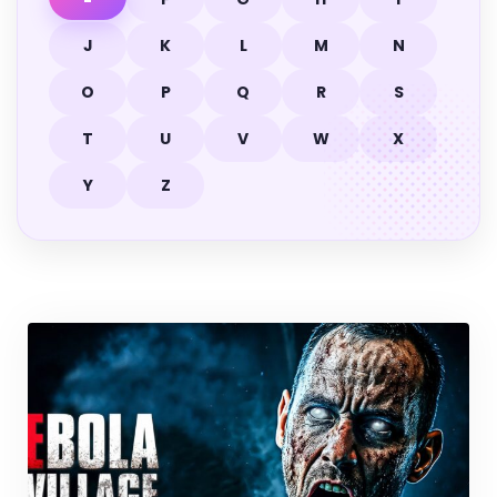
J
K
L
M
N
O
P
Q
R
S
T
U
V
W
X
Y
Z