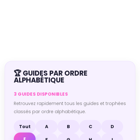
🏆 GUIDES PAR ORDRE
ALPHABÉTIQUE
3 GUIDES DISPONIBLES
Retrouvez rapidement tous les guides et trophées
classés par ordre alphabétique.
Tout
A
B
C
D
E
F
G
H
I