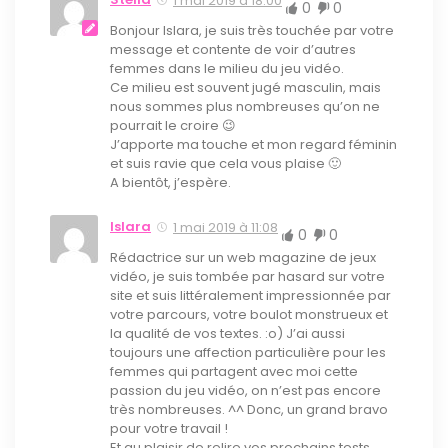
1 mai 2019 à 18:00
0
0
Bonjour Islara, je suis très touchée par votre
message et contente de voir d’autres
femmes dans le milieu du jeu vidéo.
Ce milieu est souvent jugé masculin, mais
nous sommes plus nombreuses qu’on ne
pourrait le croire 😉
J’apporte ma touche et mon regard féminin
et suis ravie que cela vous plaise 🙂
A bientôt, j’espère.
Islara
1 mai 2019 à 11:08
0
0
Rédactrice sur un web magazine de jeux
vidéo, je suis tombée par hasard sur votre
site et suis littéralement impressionnée par
votre parcours, votre boulot monstrueux et
la qualité de vos textes. :o) J’ai aussi
toujours une affection particulière pour les
femmes qui partagent avec moi cette
passion du jeu vidéo, on n’est pas encore
très nombreuses. ^^ Donc, un grand bravo
pour votre travail !
Et au plaisir de relire vos prochains tests.