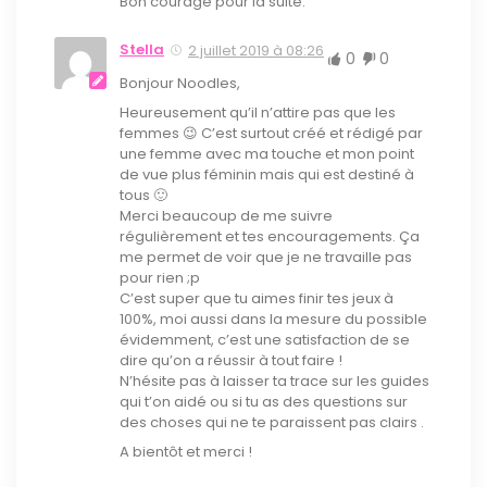
Bon courage pour la suite.
Stella
2 juillet 2019 à 08:26
0
0
Bonjour Noodles,
Heureusement qu’il n’attire pas que les
femmes 😉 C’est surtout créé et rédigé par
une femme avec ma touche et mon point
de vue plus féminin mais qui est destiné à
tous 🙂
Merci beaucoup de me suivre
régulièrement et tes encouragements. Ça
me permet de voir que je ne travaille pas
pour rien ;p
C’est super que tu aimes finir tes jeux à
100%, moi aussi dans la mesure du possible
évidemment, c’est une satisfaction de se
dire qu’on a réussir à tout faire !
N’hésite pas à laisser ta trace sur les guides
qui t’on aidé ou si tu as des questions sur
des choses qui ne te paraissent pas clairs .
A bientôt et merci !