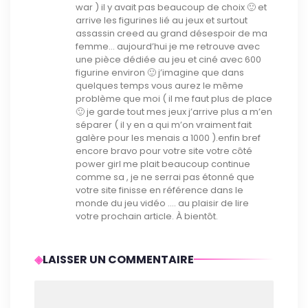
war ) il y avait pas beaucoup de choix 🙂 et
arrive les figurines lié au jeux et surtout
assassin creed au grand désespoir de ma
femme… aujourd’hui je me retrouve avec
une pièce dédiée au jeu et ciné avec 600
figurine environ 🙂 j’imagine que dans
quelques temps vous aurez le même
problème que moi ( il me faut plus de place
🙂 je garde tout mes jeux j’arrive plus a m’en
séparer ( il y en a qui m’on vraiment fait
galère pour les menais a 1000 ).enfin bref
encore bravo pour votre site votre côté
power girl me plait beaucoup continue
comme sa , je ne serrai pas étonné que
votre site finisse en référence dans le
monde du jeu vidéo …. au plaisir de lire
votre prochain article. À bientôt.
LAISSER UN COMMENTAIRE