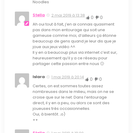
Noodles
Stella
2 mai 2019 à 13:38
0
0
Ah oui tout à fait, j’en ai connais quasiment
pas dans mon entourage qui soit une
gameuse comme moi, d’ailleurs ça étonne
beaucoup de gens quand je leur dis que je
joue aux jeux vidéo ^^
Il y en a beaucoup plus via internet c’est sur,
heureusement qu’il y a ce réseau pour
partager cette passion entre nous 🙂
Islara
1 mai 2019 à 20:14
0
0
Certes, on est sommes toutes assez
nombreuses dans le milieu, mais on ne se
croise que sur le net. Dans l’entourage
direct, il y en a peu, ou alors ce sont des
joueuses très occasionnelles.
Oui, à bientôt. ;o)
++
Stella