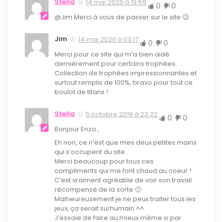
Stella
14 mai 2020 à 19:59
0
0
@Jim Merci à vous de passer sur le site 😉
Jim
14 mai 2020 à 03:17
0
0
Merci pour ce site qui m’a bien aidé
dernièrement pour certains trophées.
Collection de trophées impressionnantes et
surtout remplis de 100%, bravo pour tout ce
boulot de titans !
Stella
5 octobre 2019 à 23:22
0
0
Bonjour Enzo ,
Eh non, ce n’est que mes deux petites mains
qui s’occupent du site.
Merci beaucoup pour tous ces
compliments qui me font chaud au coeur !
C’est vraiment agréable de voir son travail
récompensé de la sorte 🙂
Malheureusement je ne peux traiter tous les
jeux, ça serait surhumain ^^
J’essaie de faire au mieux même si par