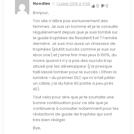
Noodles
1 juillet 2019 à 11:56
0
0
Bonjour,
Ton site n’attire pas exclusivement des
femmes. Je suis un homme et je le consulte
régulièrement depuis que je suis tombé sur
le guide trophées de Resident Evil 7 l’année
dernière. Je suis moi aussi un chasseur de
trophées (plutôt succès comme je suis sur
xbox one) et j’aime finir mes jeux à 100%, du
moins quand il n’y a pas des succès trop
abusé par les développeur (j’ai presque
failli laissé tomber pour le succès « Ethan la
lumière » du premier DLC qui m’a fait péter
un câble, j’ai du faire 60 partie a peu près
xD).
Tout cela pour dire que je te souhaite une
bonne continuation pour ce site que je
continuerai à consulter notamment pour tes
rédactions de guide de trophée qui sont
très bien rédiger.
Bye,