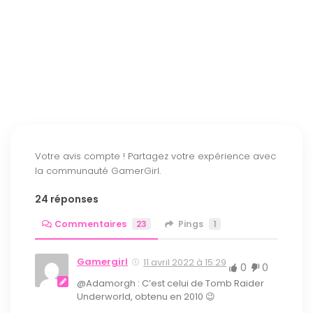
24 réponses
Commentaires
23
Pings
1
Gamergirl
11 avril 2022 à 15:29
0
0
@Adamorgh : C’est celui de Tomb Raider
Underworld, obtenu en 2010 😉