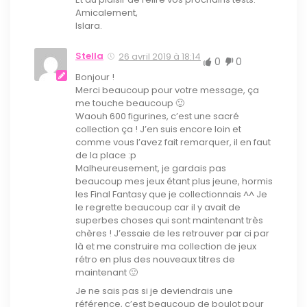
Amicalement,
Islara.
Stella
26 avril 2019 à 18:14
0
0
Bonjour !
Merci beaucoup pour votre message, ça
me touche beaucoup 🙂
Waouh 600 figurines, c’est une sacré
collection ça ! J’en suis encore loin et
comme vous l’avez fait remarquer, il en faut
de la place :p
Malheureusement, je gardais pas
beaucoup mes jeux étant plus jeune, hormis
les Final Fantasy que je collectionnais ^^ Je
le regrette beaucoup car il y avait de
superbes choses qui sont maintenant très
chères ! J’essaie de les retrouver par ci par
là et me construire ma collection de jeux
rétro en plus des nouveaux titres de
maintenant 🙂
Je ne sais pas si je deviendrais une
référence, c’est beaucoup de boulot pour