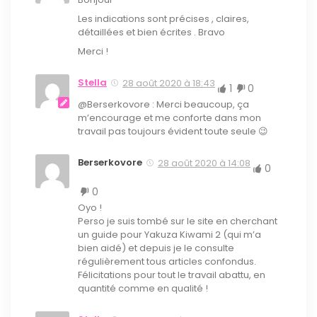
Les indications sont précises , claires,
détaillées et bien écrites . Bravo
Merci !
Stella
28 août 2020 à 18:43
1
0
@Berserkovore : Merci beaucoup, ça
m’encourage et me conforte dans mon
travail pas toujours évident toute seule 😉
Berserkovore
28 août 2020 à 14:08
0
0
Oyo !
Perso je suis tombé sur le site en cherchant
un guide pour Yakuza Kiwami 2 (qui m’a
bien aidé) et depuis je le consulte
régulièrement tous articles confondus.
Félicitations pour tout le travail abattu, en
quantité comme en qualité !