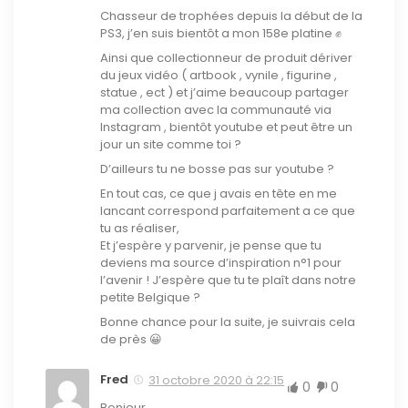
Chasseur de trophées depuis la début de la
PS3, j’en suis bientôt a mon 158e platine ✊
Ainsi que collectionneur de produit dériver
du jeux vidéo ( artbook , vynile , figurine ,
statue , ect ) et j’aime beaucoup partager
ma collection avec la communauté via
Instagram , bientôt youtube et peut être un
jour un site comme toi ?
D’ailleurs tu ne bosse pas sur youtube ?
En tout cas, ce que j avais en tête en me
lancant correspond parfaitement a ce que
tu as réaliser,
Et j’espère y parvenir, je pense que tu
deviens ma source d’inspiration n°1 pour
l’avenir ! J’espère que tu te plaît dans notre
petite Belgique ?
Bonne chance pour la suite, je suivrais cela
de près 😀
Fred
31 octobre 2020 à 22:15
0
0
Bonjour