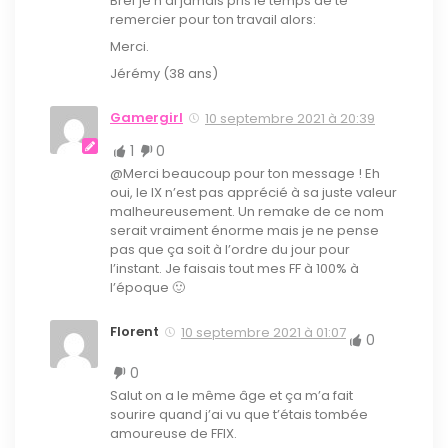
Bref je n’ai jamais pris le temps de te
remercier pour ton travail alors:
Merci.
Jérémy (38 ans)
Gamergirl
10 septembre 2021 à 20:39
1
0
@Merci beaucoup pour ton message ! Eh
oui, le IX n’est pas apprécié à sa juste valeur
malheureusement. Un remake de ce nom
serait vraiment énorme mais je ne pense
pas que ça soit à l’ordre du jour pour
l’instant. Je faisais tout mes FF à 100% à
l’époque 🙂
Florent
10 septembre 2021 à 01:07
0
0
Salut on a le même âge et ça m’a fait
sourire quand j’ai vu que t’étais tombée
amoureuse de FFIX.