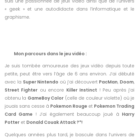
suis une passionnée de jeux vidéo ainsi que de l’univers
« geek » et une autodidacte dans l’informatique et le
graphisme.
Mon parcours dans le jeu vidéo :
Je suis tombée amoureuse des jeux vidéo depuis toute
petite, peut être vers l’âge de 6 ans environ. J’ai débuté
avec la
Super Nintendo
où j’ai découvert
PacMan
,
Doom
,
Street Fighter
ou encore
Killer Instinct
! Peu après j’ai
obtenu la
GameBoy Color
(celle de couleur violette) où je
jouais sans cesse à
Pokemon Rouge
et
Pokemon Trading
Card Game
! J’ai également beaucoup joué à
Harry
Potter
et
Donald Couak Attack ?*!
Quelques années plus tard, je bascule dans l’univers de