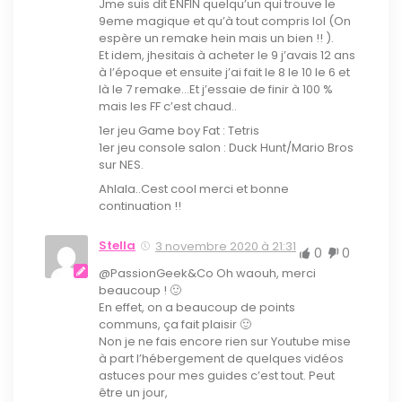
Jme suis dit ENFIN quelqu’un qui trouve le
9eme magique et qu’à tout compris lol (On
espère un remake hein mais un bien !! ).
Et idem, jhesitais à acheter le 9 j’avais 12 ans
à l’époque et ensuite j’ai fait le 8 le 10 le 6 et
là le 7 remake…Et j’essaie de finir à 100 %
mais les FF c’est chaud..
1er jeu Game boy Fat : Tetris
1er jeu console salon : Duck Hunt/Mario Bros
sur NES.
Ahlala..Cest cool merci et bonne
continuation !!
Stella
3 novembre 2020 à 21:31
0
0
@PassionGeek&Co Oh waouh, merci
beaucoup ! 🙂
En effet, on a beaucoup de points
communs, ça fait plaisir 🙂
Non je ne fais encore rien sur Youtube mise
à part l’hébergement de quelques vidéos
astuces pour mes guides c’est tout. Peut
être un jour,