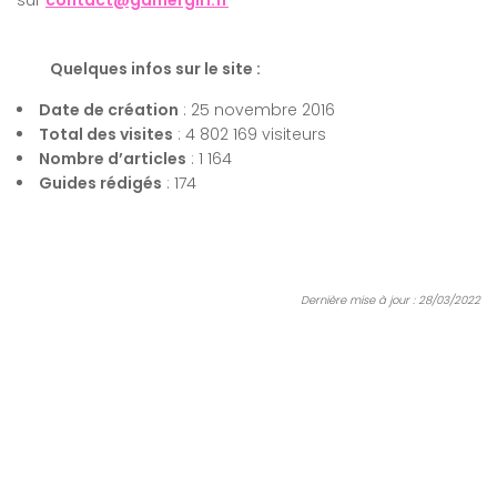
sur
contact@gamergirl.fr
Quelques infos sur le site :
Date de création
: 25 novembre 2016
Total des visites
: 4 802 169 visiteurs
Nombre d’articles
: 1 164
Guides rédigés
: 174
Dernière mise à jour : 28/03/2022