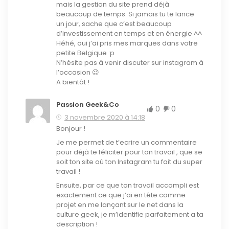
mais la gestion du site prend déjà
beaucoup de temps. Si jamais tu te lance
un jour, sache que c’est beaucoup
d’investissement en temps et en énergie ^^
Héhé, oui j’ai pris mes marques dans votre
petite Belgique :p
N’hésite pas à venir discuter sur instagram à
l’occasion 😉
A bientôt !
Passion Geek&Co
0
0
3 novembre 2020 à 14:18
Bonjour !
Je me permet de t’ecrire un commentaire
pour déjà te féliciter pour ton travail , que se
soit ton site où ton Instagram tu fait du super
travail !
Ensuite, par ce que ton travail accompli est
exactement ce que j’ai en tête comme
projet en me lançant sur le net dans la
culture geek, je m’identifie parfaitement a ta
description !