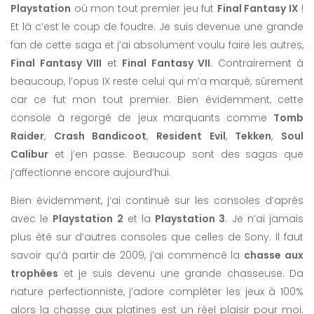
Playstation
où mon tout premier jeu fut
Final Fantasy IX
!
Et là c’est le coup de foudre. Je suis devenue une grande
fan de cette saga et j’ai absolument voulu faire les autres,
Final Fantasy VIII
et
Final Fantasy VII
. Contrairement à
beaucoup, l’opus IX reste celui qui m’a marqué, sûrement
car ce fut mon tout premier. Bien évidemment, cette
console à regorgé de jeux marquants comme
Tomb
Raider
,
Crash Bandicoot
,
Resident Evil
,
Tekken
,
Soul
Calibur
et j’en passe. Beaucoup sont des sagas que
j’affectionne encore aujourd’hui.
Bien évidemment, j’ai continué sur les consoles d’après
avec le
Playstation 2
et la
Playstation 3
. Je n’ai jamais
plus été sur d’autres consoles que celles de Sony. Il faut
savoir qu’à partir de 2009, j’ai commencé la
chasse aux
trophées
et je suis devenu une grande chasseuse. Da
nature perfectionniste, j’adore compléter les jeux à 100%
alors la chasse aux platines est un réel plaisir pour moi.