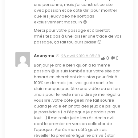
une personne, mais j’ai construit ce site
avec passion et ce côté Girl pour montrer
que les jeux vidéo ne sont pas
exclusivement masculin 😉
Merci pour votre passage et à bientôt,
n’hésitez pas à une laisser une trace de vos
passage, ça fait toujours plaisir 🙂
Anonyme
26 avril 2019 à 05:38
0
0
Bonjour je croie bien qu.on a la même
passion 🙂 je suis tombée sur votre site par
hasard en cherchant des infos pour finir à
100% un de mais jeu .vos guide sont très
clair manque peu être une vidéo ou un lien
,mais pour le reste rien a dire je me régal a
vous lire ,votre côte geek me fait sourire
quand je voie en photo des jeux de ps1 que
je possédais ( a l’époque je gardais pas
tout …) il me reste juste les résidents evil
dont le premier en version collector de
l’epoque . Après mon côté geek sais
réveiller la première figurine arrive ( star