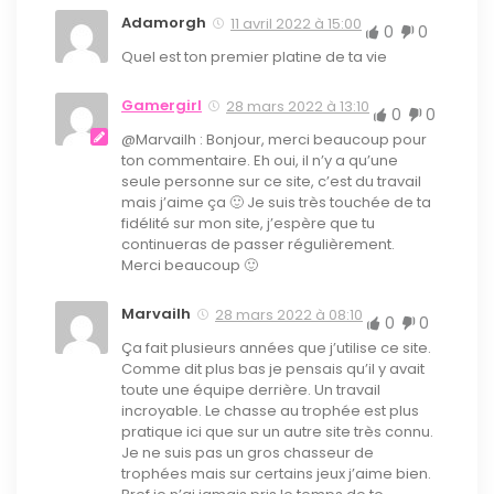
Adamorgh
11 avril 2022 à 15:00
0
0
Quel est ton premier platine de ta vie
Gamergirl
28 mars 2022 à 13:10
0
0
@Marvailh : Bonjour, merci beaucoup pour
ton commentaire. Eh oui, il n’y a qu’une
seule personne sur ce site, c’est du travail
mais j’aime ça 🙂 Je suis très touchée de ta
fidélité sur mon site, j’espère que tu
continueras de passer régulièrement.
Merci beaucoup 🙂
Marvailh
28 mars 2022 à 08:10
0
0
Ça fait plusieurs années que j’utilise ce site.
Comme dit plus bas je pensais qu’il y avait
toute une équipe derrière. Un travail
incroyable. Le chasse au trophée est plus
pratique ici que sur un autre site très connu.
Je ne suis pas un gros chasseur de
trophées mais sur certains jeux j’aime bien.