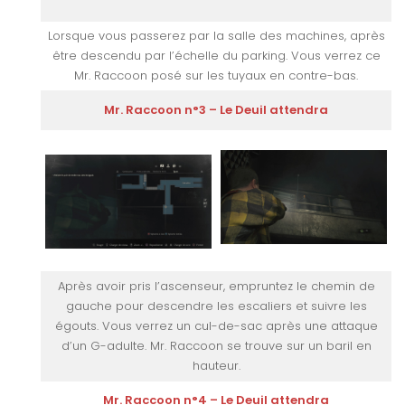
Lorsque vous passerez par la salle des machines, après
être descendu par l’échelle du parking. Vous verrez ce
Mr. Raccoon posé sur les tuyaux en contre-bas.
Mr. Raccoon n°3 – Le Deuil attendra
Après avoir pris l’ascenseur, empruntez le chemin de
gauche pour descendre les escaliers et suivre les
égouts. Vous verrez un cul-de-sac après une attaque
d’un G-adulte. Mr. Raccoon se trouve sur un baril en
hauteur.
Mr. Raccoon n°4 – Le Deuil attendra