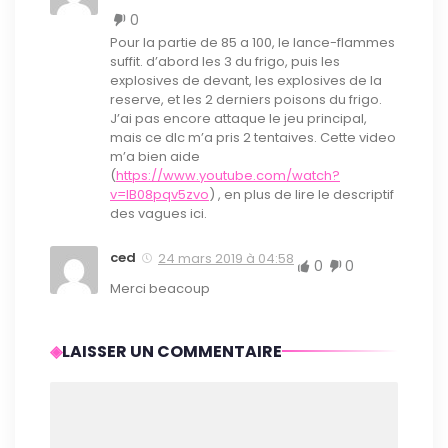
0
Pour la partie de 85 a 100, le lance-flammes
suffit. d’abord les 3 du frigo, puis les
explosives de devant, les explosives de la
reserve, et les 2 derniers poisons du frigo.
J’ai pas encore attaque le jeu principal,
mais ce dlc m’a pris 2 tentaives. Cette video
m’a bien aide
(
https://www.youtube.com/watch?
v=IB08pqv5zvo
) , en plus de lire le descriptif
des vagues ici.
ced
24 mars 2019 à 04:58
0
0
Merci beacoup
LAISSER UN COMMENTAIRE