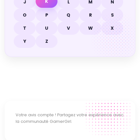
K
J
L
M
N
O
P
Q
R
S
T
U
V
W
X
Y
Z