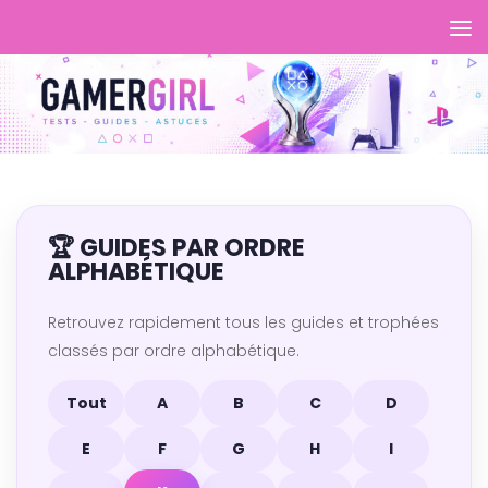
🏆 GUIDES PAR ORDRE
ALPHABÉTIQUE
Retrouvez rapidement tous les guides et trophées
classés par ordre alphabétique.
Tout
A
B
C
D
E
F
G
H
I