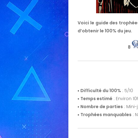
Voici le guide des trophées
d’obtenir le 100% du jeu.
8
▪️
Difficulté du 100%
: 5/10
▪️
Temps estimé
: Environ 10
▪️
Nombre de parties
: Mini-
▪️
Trophées manquables
: 