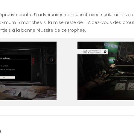
’épreuve contre 5 adversaires consécutif avec seulement v
imum 5 manches si la mise reste de 1. Aidez-vous des atout
sentiels à la bonne réussite de ce trophée.
!