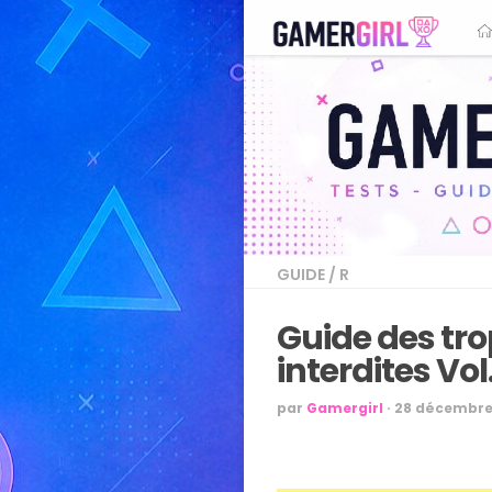
GUIDE
/
R
Guide des trop
interdites Vol.
par
Gamergirl
·
28 décembre