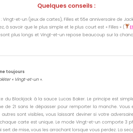
Quelques conseils :
 : Vingt-et-un (jeux de cartes), Filles et 55e anniversaire de
, à savoir que le plus simple et le plus court est « Filles » (
E
s sont plus longs et Vingt-et-un repose beaucoup sur la chan
ne toujours
éter « Vingt-et-un ».
e du Blackjack à la sauce Lucas Baker. Le principe est simple,
che de 21 sans le dépasser pour remporter la manche. Vous et
 autres sont visibles, vous laissant deviner si votre adversai
haque carte est unique. Le mode Vingt-et-un comporte 3 ph
i sert de mise, vous les arrachant lorsque vous perdez. La secon