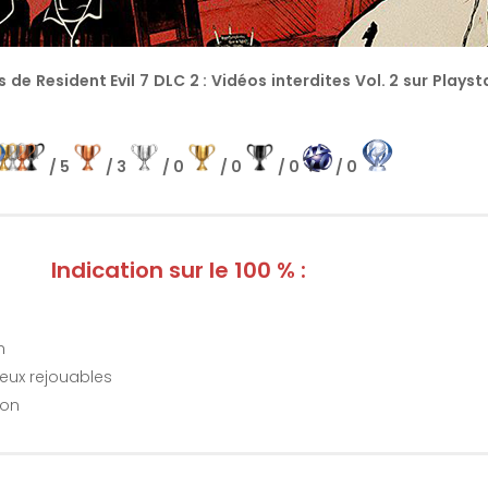
 de Resident Evil 7 DLC 2 : Vidéos interdites Vol. 2 sur Play
/ 5
/ 3
/ 0
/ 0
/ 0
/ 0
Indication sur le 100 % :
h
jeux rejouables
Non