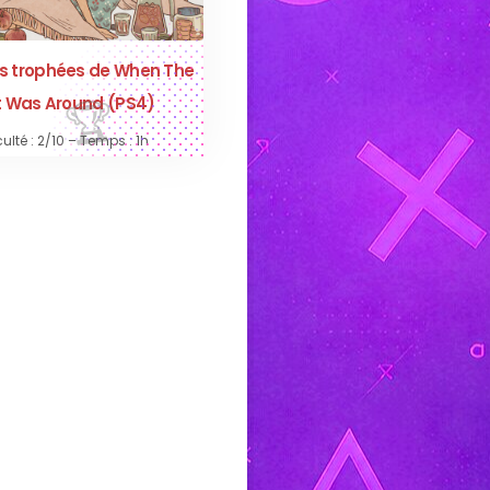
s trophées de When The
t Was Around (PS4)
culté : 2/10 – Temps : 1h