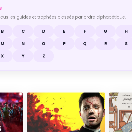
S
ous les guides et trophées classés par ordre alphabétique.
B
C
D
E
F
G
H
M
N
O
P
Q
R
S
X
Y
Z