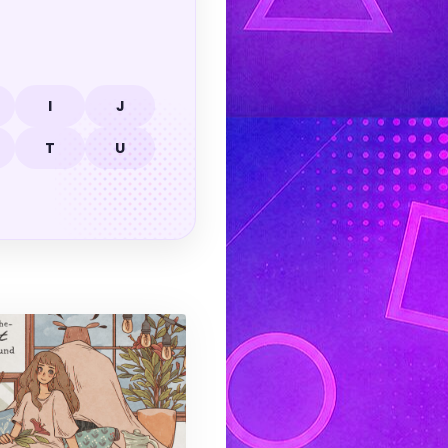
I
J
T
U