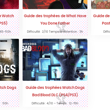
e Watch
Guide des trophées de What Have
Guide de
PS5)
You Done Father
Pas
: 45-50h
Difficulté : 2/10 Temps d’obtention : 2h
Diffi
tch Dogs
Guide des trophées Watch Dogs
Bad Blood DLC (PS4/PS3)
 : 50h
Difficulté : 4/10 – Temps : 12-15h