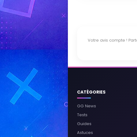
CATÉGORIES
GG News
Tests
Guides
Astuces