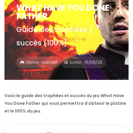
WHAT HAVE YOU DONE
FATHER
Guide des trophées /
succès (100%)
🎮 Genre : Narratif
📅 Sortie : 16/06/26
Voici le guide des trophées et succès du jeu What Have
You Done Father qui vous permettra d’obtenir le platine
et le 100% du jeu.