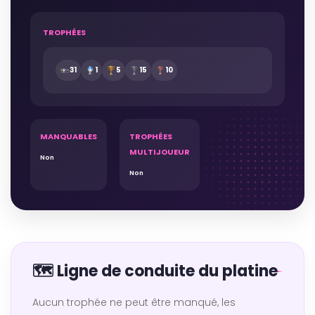
TROPHÉES
31
1
5
15
10
MANQUABLES
TROPHÉES
MULTIJOUEUR
Non
Non
🗺️ Ligne de conduite du platine
Aucun trophée ne peut être manqué, les