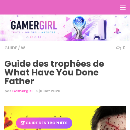
GUIDE
/
W
0
Guide des trophées de
What Have You Done
Father
par
Gamergirl
·
6 juillet 2026
🏆 GUIDE DES TROPHÉES