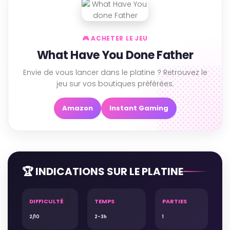
🎮 ACHETER LE JEU
What Have You Done Father
Envie de vous lancer dans le platine ? Retrouvez le
jeu sur vos boutiques préférées.
Amazon
Instant Gaming
🏆 INDICATIONS SUR LE PLATINE
DIFFICULTÉ
TEMPS
PARTIES
2/10
2-3h
1