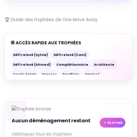
🏆
Guide des trophées de One Move Away
🧭 ACCÈS RAPIDE AUX TROPHÉES
Défi relevé (Sylvie)
Défi relevé (Cam)
Défi relevé (Ahmed)
Complétionniste
Architecte
Sortie éclair
Exposer
Pacifiste
Panier !
Aficionado des animaux
Fragile
Droit au but
Minutie
Puriste
Efficace
Optimisation
Paresse
Léger ajustement
Aucun déménagement restant
PLATINE
Débloquez tous les trophées