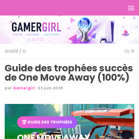
GUIDE
/
O
0
Guide des trophées succès
de One Move Away (100%)
par
Gamergirl
·
23 juin 2026
🏆 GUIDE DES TROPHÉES
ONE MOVE AWAY