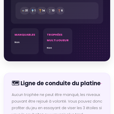
31
1
14
10
6
MANQUABLES
TROPHÉES
MULTIJOUEUR
Non
Non
🗺️ Ligne de conduite du platine
Aucun trophée ne peut être manqué, les niveaux
pouvant être rejoué à volonté. Vous pouvez donc
profiter du jeu en essayant de viser les 3 étoiles si