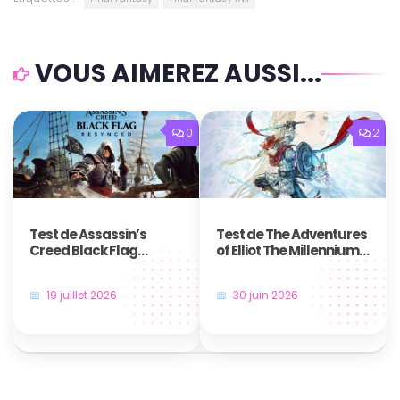
VOUS AIMEREZ AUSSI...
0
2
Test de Assassin’s
Test de The Adventures
Creed Black Flag
of Elliot The Millennium
Resynced : Le plus
Tales – Une aventure
grand des jeux de
temporelle qui nous fait
19 juillet 2026
30 juin 2026
pirates revient plus
voyager
majestueux que jamais