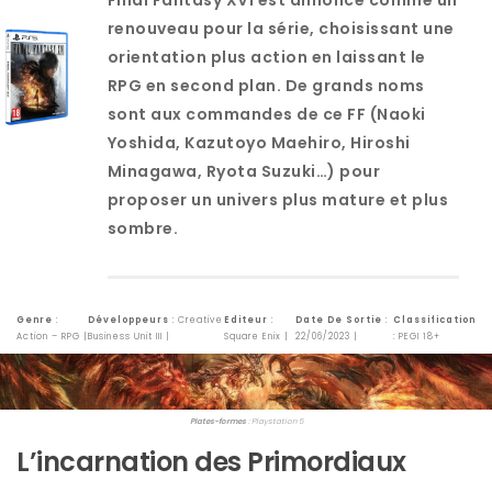
Final Fantasy XVI est annoncé comme un
renouveau pour la série, choisissant une
orientation plus action en laissant le
RPG en second plan. De grands noms
sont aux commandes de ce FF (Naoki
Yoshida, Kazutoyo Maehiro, Hiroshi
Minagawa, Ryota Suzuki…) pour
proposer un univers plus mature et plus
sombre.
Genre
:
Développeurs
: Creative
Editeur
:
Date De Sortie
:
Classification
Action – RPG |
Business Unit III |
Square Enix |
22/06/2023 |
: PEGI 18+
Plates-formes
: Playstation 5
L’incarnation des Primordiaux