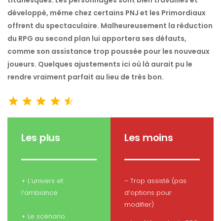
titanesques. Les personnages sont bien travaillés et
développé, même chez certains PNJ et les Primordiaux
offrent du spectaculaire. Malheureusement la réduction
du RPG au second plan lui apportera ses défauts,
comme son assistance trop poussée pour les nouveaux
joueurs. Quelques ajustements ici où là aurait pu le
rendre vraiment parfait au lieu de très bon.
Note : 4.5 sur 5.
⭐
⭐
⭐
⭐
⭐
Les plus
Les moins
+ L’univers et
– Trop assisté (pas
l’ambiance
d’options pour
modifier)
+ Le scénario