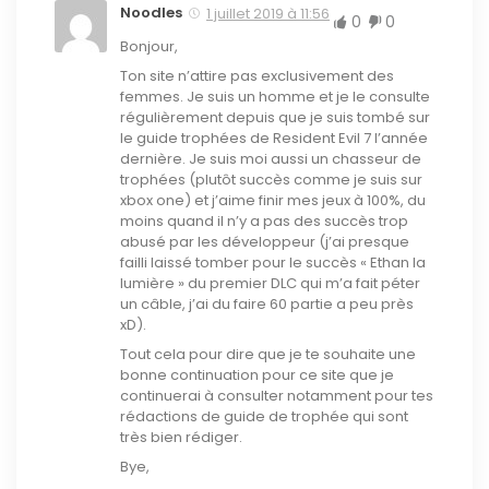
Noodles
1 juillet 2019 à 11:56
0
0
Bonjour,
Ton site n’attire pas exclusivement des
femmes. Je suis un homme et je le consulte
régulièrement depuis que je suis tombé sur
le guide trophées de Resident Evil 7 l’année
dernière. Je suis moi aussi un chasseur de
trophées (plutôt succès comme je suis sur
xbox one) et j’aime finir mes jeux à 100%, du
moins quand il n’y a pas des succès trop
abusé par les développeur (j’ai presque
failli laissé tomber pour le succès « Ethan la
lumière » du premier DLC qui m’a fait péter
un câble, j’ai du faire 60 partie a peu près
xD).
Tout cela pour dire que je te souhaite une
bonne continuation pour ce site que je
continuerai à consulter notamment pour tes
rédactions de guide de trophée qui sont
très bien rédiger.
Bye,