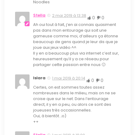
Noodles
Stella
2 mai 2019 à 13:38
0
0
Ah oui tout à fait, j’en ai connais quasiment
pas dans mon entourage qui soit une
gameuse comme moi, d’ailleurs ça étonne
beaucoup de gens quand je leur dis que je
joue aux jeux vidéo ^^
Il y en a beaucoup plus via internet c’est sur,
heureusement qu’il y a ce réseau pour
partager cette passion entre nous 🙂
Islara
1 mai 2019 à 20:14
0
0
Certes, on est sommes toutes assez
nombreuses dans le milieu, mais on ne se
croise que sur le net. Dans l’entourage
direct, il y en a peu, ou alors ce sont des
joueuses très occasionnelles.
Oui, à bientôt. ;o)
++
Stella