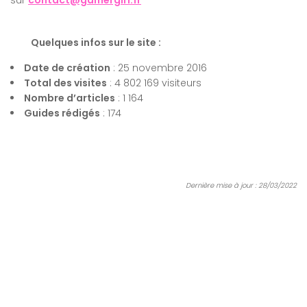
sur
contact@gamergirl.fr
Quelques infos sur le site :
Date de création
: 25 novembre 2016
Total des visites
: 4 802 169 visiteurs
Nombre d’articles
: 1 164
Guides rédigés
: 174
Dernière mise à jour : 28/03/2022