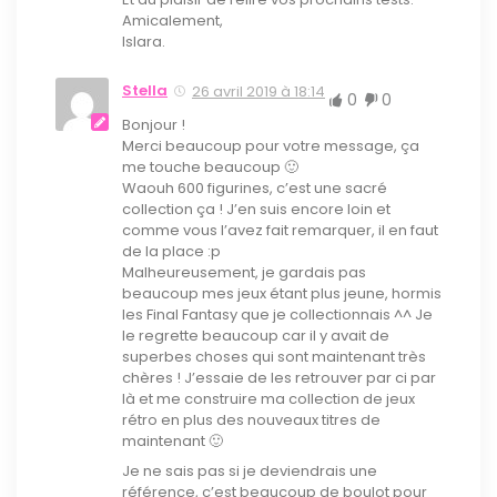
Amicalement,
Islara.
Stella
26 avril 2019 à 18:14
0
0
Bonjour !
Merci beaucoup pour votre message, ça
me touche beaucoup 🙂
Waouh 600 figurines, c’est une sacré
collection ça ! J’en suis encore loin et
comme vous l’avez fait remarquer, il en faut
de la place :p
Malheureusement, je gardais pas
beaucoup mes jeux étant plus jeune, hormis
les Final Fantasy que je collectionnais ^^ Je
le regrette beaucoup car il y avait de
superbes choses qui sont maintenant très
chères ! J’essaie de les retrouver par ci par
là et me construire ma collection de jeux
rétro en plus des nouveaux titres de
maintenant 🙂
Je ne sais pas si je deviendrais une
référence, c’est beaucoup de boulot pour