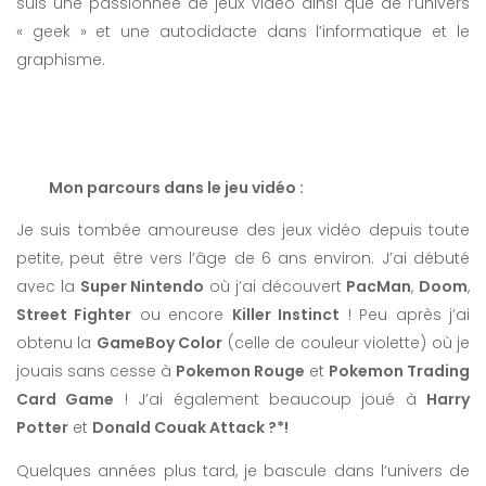
suis une passionnée de jeux vidéo ainsi que de l’univers
« geek » et une autodidacte dans l’informatique et le
graphisme.
Mon parcours dans le jeu vidéo :
Je suis tombée amoureuse des jeux vidéo depuis toute
petite, peut être vers l’âge de 6 ans environ. J’ai débuté
avec la
Super Nintendo
où j’ai découvert
PacMan
,
Doom
,
Street Fighter
ou encore
Killer Instinct
! Peu après j’ai
obtenu la
GameBoy Color
(celle de couleur violette) où je
jouais sans cesse à
Pokemon Rouge
et
Pokemon Trading
Card Game
! J’ai également beaucoup joué à
Harry
Potter
et
Donald Couak Attack ?*!
Quelques années plus tard, je bascule dans l’univers de