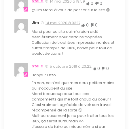
Stella
14 mai 2020 à 19:59
0
0
@Jim Merci à vous de passer sur le site 😉
Jim
14 mai 2020 à 03:17
0
0
Merci pour ce site qui m’a bien aidé
dernièrement pour certains trophées.
Collection de trophées impressionnantes et
surtout remplis de 100%, bravo pour tout ce
boulot de titans !
Stella
5 octobre 2019 à 23:22
0
0
Bonjour Enzo ,
Eh non, ce n’est que mes deux petites mains
qui s’occupent du site.
Merci beaucoup pour tous ces
compliments qui me font chaud au coeur !
C’est vraiment agréable de voir son travail
récompensé de la sorte 🙂
Malheureusement je ne peux traiter tous les
jeux, ça serait surhumain ^^
J’essaie de faire au mieux même si par