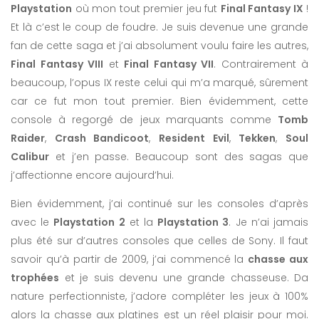
Playstation
où mon tout premier jeu fut
Final Fantasy IX
!
Et là c’est le coup de foudre. Je suis devenue une grande
fan de cette saga et j’ai absolument voulu faire les autres,
Final Fantasy VIII
et
Final Fantasy VII
. Contrairement à
beaucoup, l’opus IX reste celui qui m’a marqué, sûrement
car ce fut mon tout premier. Bien évidemment, cette
console à regorgé de jeux marquants comme
Tomb
Raider
,
Crash Bandicoot
,
Resident Evil
,
Tekken
,
Soul
Calibur
et j’en passe. Beaucoup sont des sagas que
j’affectionne encore aujourd’hui.
Bien évidemment, j’ai continué sur les consoles d’après
avec le
Playstation 2
et la
Playstation 3
. Je n’ai jamais
plus été sur d’autres consoles que celles de Sony. Il faut
savoir qu’à partir de 2009, j’ai commencé la
chasse aux
trophées
et je suis devenu une grande chasseuse. Da
nature perfectionniste, j’adore compléter les jeux à 100%
alors la chasse aux platines est un réel plaisir pour moi.