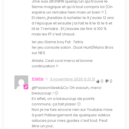
Jme suis dit ENFIN quelqu’un qui trouve le
9eme magique et qu’à tout compris lol (On
espère un remake hein mais un bien !! ).
Et idem, jhesitais à acheter le 9 j’avais 12 ans
à l’époque et ensuite j’ai fait le 8 le 10 le 6 et
là le 7 remake…Et j’essaie de finir à 100 %
mais les FF c’est chaud..
1er jeu Game boy Fat : Tetris
1er jeu console salon : Duck Hunt/Mario Bros
sur NES.
Ahlala..Cest cool merci et bonne
continuation !!
Stella
3 novembre 2020 à 21:31
0
0
@PassionGeek&Co Oh waouh, merci
beaucoup ! 🙂
En effet, on a beaucoup de points
communs, ça fait plaisir 🙂
Non je ne fais encore rien sur Youtube mise
à part l’hébergement de quelques vidéos
astuces pour mes guides c’est tout. Peut
être un jour,