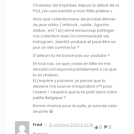
Chasseur de trophées depuis la début de la
PS3, j’en suis bientôt a mon 158e platine ✊
Ainsi que collectionneur de produit dériver
du jeux vidéo ( artbook , vynile , figurine ,
statue , ect ) et j’aime beaucoup partager
ma collection avec la communauté via
Instagram , bientôt youtube et peut être un
jour un site comme toi ?
D’ailleurs tu ne bosse pas sur youtube ?
En tout cas, ce que j avais en tête en me
lancant correspond parfaitement a ce que
tu as réaliser,
Et j’espère y parvenir, je pense que tu
deviens ma source d’inspiration n°1 pour
l’avenir ! J’espère que tu te plaît dans notre
petite Belgique ?
Bonne chance pour la suite, je suivrais cela
de près 😀
Fred
31 octobre 2020 à 22:15
0
0
Bonjour