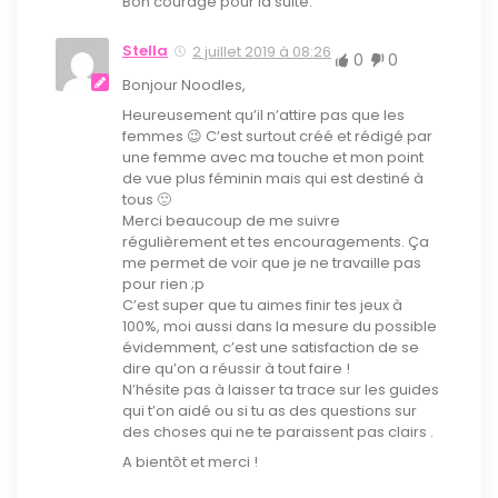
Bon courage pour la suite.
Stella
2 juillet 2019 à 08:26
0
0
Bonjour Noodles,
Heureusement qu’il n’attire pas que les
femmes 😉 C’est surtout créé et rédigé par
une femme avec ma touche et mon point
de vue plus féminin mais qui est destiné à
tous 🙂
Merci beaucoup de me suivre
régulièrement et tes encouragements. Ça
me permet de voir que je ne travaille pas
pour rien ;p
C’est super que tu aimes finir tes jeux à
100%, moi aussi dans la mesure du possible
évidemment, c’est une satisfaction de se
dire qu’on a réussir à tout faire !
N’hésite pas à laisser ta trace sur les guides
qui t’on aidé ou si tu as des questions sur
des choses qui ne te paraissent pas clairs .
A bientôt et merci !