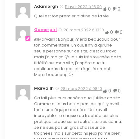
Adamorgh
11 avril 2022 à 15:00
0
0
Quel est ton premier platine de ta vie
Gamergirl
28 mars 2022 à 13:10
0
0
@Marvailh : Bonjour, merci beaucoup pour
ton commentaire. Eh oui, il n’y a qu’une
seule personne sur ce site, c’est du travail
mais j’aime ça 🙂 Je suis très touchée de ta
fidélité sur mon site, j’espère que tu
continueras de passer régulièrement.
Merci beaucoup 🙂
Marvailh
28 mars 2022 à 08:10
0
0
Ça fait plusieurs années que j’utilise ce site.
Comme dit plus bas je pensais qu’il y avait
toute une équipe derrière. Un travail
incroyable. Le chasse au trophée est plus
pratique ici que sur un autre site très connu.
Je ne suis pas un gros chasseur de
trophées mais sur certains jeux j’aime bien.