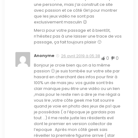
une personne, mais j’ai construit ce site
avec passion et ce côté Girl pour montrer
que les jeux vidéo ne sont pas
exclusivement masculin 😉
Merci pour votre passage et à bientôt,
n’hésitez pas à une laisser une trace de vos
passage, ça fait toujours plaisir 🙂
Anonyme
26 avril 2019 à 05:38
0
0
Bonjour je croie bien qu.on a la même
passion 🙂 je suis tombée sur votre site par
hasard en cherchant des infos pour finir à
100% un de mais jeu .vos guide sont très
clair manque peu être une vidéo ou un lien
,mais pour le reste rien a dire je me régal a
vous lire ,votre côte geek me fait sourire
quand je voie en photo des jeux de ps1 que
je possédais ( a l’époque je gardais pas
tout …) il me reste juste les résidents evil
dont le premier en version collector de
l’epoque . Après mon côté geek sais
réveiller la première figurine arrive ( star