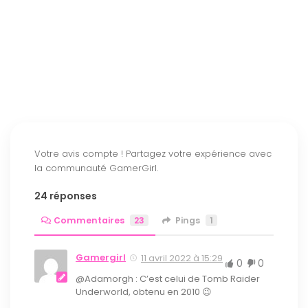
24 réponses
Commentaires
23
Pings
1
Gamergirl
11 avril 2022 à 15:29
0
0
@Adamorgh : C’est celui de Tomb Raider
Underworld, obtenu en 2010 😉