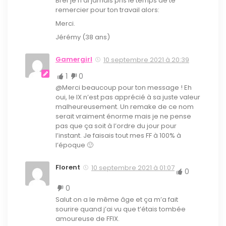
Bref je n’ai jamais pris le temps de te
remercier pour ton travail alors:
Merci.
Jérémy (38 ans)
Gamergirl
10 septembre 2021 à 20:39
1
0
@Merci beaucoup pour ton message ! Eh
oui, le IX n’est pas apprécié à sa juste valeur
malheureusement. Un remake de ce nom
serait vraiment énorme mais je ne pense
pas que ça soit à l’ordre du jour pour
l’instant. Je faisais tout mes FF à 100% à
l’époque 🙂
Florent
10 septembre 2021 à 01:07
0
0
Salut on a le même âge et ça m’a fait
sourire quand j’ai vu que t’étais tombée
amoureuse de FFIX.