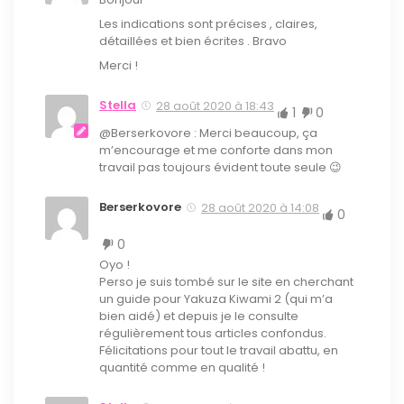
Les indications sont précises , claires,
détaillées et bien écrites . Bravo
Merci !
Stella
28 août 2020 à 18:43
1
0
@Berserkovore : Merci beaucoup, ça
m’encourage et me conforte dans mon
travail pas toujours évident toute seule 😉
Berserkovore
28 août 2020 à 14:08
0
0
Oyo !
Perso je suis tombé sur le site en cherchant
un guide pour Yakuza Kiwami 2 (qui m’a
bien aidé) et depuis je le consulte
régulièrement tous articles confondus.
Félicitations pour tout le travail abattu, en
quantité comme en qualité !