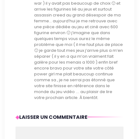
war ) il y avait pas beaucoup de choix 🙂 et
arrive les figurines lié au jeux et surtout
assassin creed au grand désespoir de ma
femme… aujourd’hui je me retrouve avec
une pièce dédiée au jeu et ciné avec 600
figurine environ 🙂 j’imagine que dans
quelques temps vous aurez le même
problème que moi ( il me faut plus de place
🙂 je garde tout mes jeux j’arrive plus a m’en
séparer ( il y en a qui m’on vraiment fait
galère pour les menais a 1000 ).enfin bref
encore bravo pour votre site votre côté
power girl me plait beaucoup continue
comme sa , je ne serrai pas étonné que
votre site finisse en référence dans le
monde du jeu vidéo …. au plaisir de lire
votre prochain article. À bientôt.
LAISSER UN COMMENTAIRE