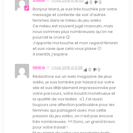
1 mai 2019 à 18:00
0
0
Bonjour Islara, je suis très touchée par votre
message et contente de voir d’autres
femmes dans le milieu du jeu vidéo.
Ce milieu est souvent jugé masculin, mais
nous sommes plus nombreuses qu’on ne
pourrait le croire 😉
J’apporte ma touche et mon regard féminin
et suis ravie que cela vous plaise 🙂
A bientôt, j’espère.
Islara
1 mai 2019 à 11:08
0
0
Rédactrice sur un web magazine de jeux
vidéo, je suis tombée par hasard sur votre
site et suis littéralement impressionnée par
votre parcours, votre boulot monstrueux et
la qualité de vos textes. :o) J’ai aussi
toujours une affection particulière pour les
femmes qui partagent avec moi cette
passion du jeu vidéo, on n’est pas encore
très nombreuses. ^^ Donc, un grand bravo
pour votre travail !
Et au plaisir de relire vos prochains tests.