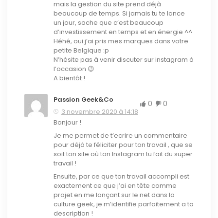
mais la gestion du site prend déjà
beaucoup de temps. Si jamais tu te lance
un jour, sache que c’est beaucoup
d’investissement en temps et en énergie ^^
Héhé, oui j’ai pris mes marques dans votre
petite Belgique :p
N’hésite pas à venir discuter sur instagram à
l’occasion 😉
A bientôt !
Passion Geek&Co
0
0
3 novembre 2020 à 14:18
Bonjour !
Je me permet de t’ecrire un commentaire
pour déjà te féliciter pour ton travail , que se
soit ton site où ton Instagram tu fait du super
travail !
Ensuite, par ce que ton travail accompli est
exactement ce que j’ai en tête comme
projet en me lançant sur le net dans la
culture geek, je m’identifie parfaitement a ta
description !