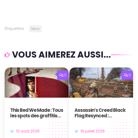
Étiquettes :
Neva
VOUS AIMEREZ AUSSI...
0
0
This Bed We Made : Tous
Assassin’s Creed Black
les spots des graffitis
Flag Resynced :
de Wendy et Jacques
Comment obtenir le
(Writing’s On The Wall)
trophée / succès Tiré
10 août 2026
19 juillet 2026
par les cheveux IV ?