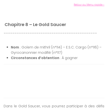
Retour au Menu rapide ↑
Chapitre 8 – Le Gold Saucer
___________________________________________
Nom
: Golem de mithril (n°114) – E.S.C. Cargo (n°116) –
Gyrocanonnier modifié (n°117)
Circonstances d’obtention
: À gagner
Dans le Gold Saucer, vous pourrez participer à des défis