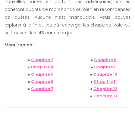
nouvelles cartes en battant des adversaires, en les
achetant auprès de marchands ou bien en récompenses
de quêtes. Aucune n’est manquable, vous pouvez
explorer à la fin du jeu où recharger les chapitres. Voici où
se trouvent les 145 cartes du jeu :
Menu rapide :
●
Chapitre 2
●
Chapitre 8
●
Chapitre 4
●
Chapitre 9
●
Chapitre 5
●
Chapitre 10
●
Chapitre 6
●
Chapitre 11
●
Chapitre 7
●
Chapitre 12
●
Chapitre 13