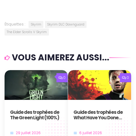
Étiquettes :
Skyrim
Skyrim DLC Dawnguard
The Elder Scrolls V Skyrim
VOUS AIMEREZ AUSSI...
0
0
Guide des trophées de
Guide des trophées de
The Green Light (100%)
What Have You Done
Father
29 juillet 2026
6 juillet 2026