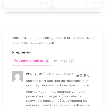
5 réponses
Commentaires
3
Pings
2
Anonyme
7 mai 2020 à 22:52
0
0
Bonjour, il est possible de redevenir loup
garou après avoir fait la section vampire.
Pour se « guérir » du seigneur vampire :
parler à un aubergiste (moi celui de
Epervine a fonctionné) et demander les
rumeurs jusqu’à ce qu’il soit question d’un