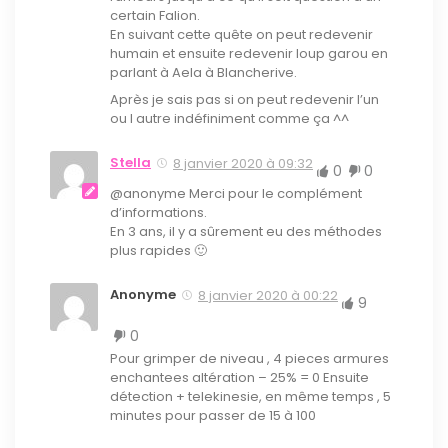
certain Falion.
En suivant cette quête on peut redevenir
humain et ensuite redevenir loup garou en
parlant à Aela à Blancherive.
Après je sais pas si on peut redevenir l’un
ou l autre indéfiniment comme ça ^^
Stella
8 janvier 2020 à 09:32
0
0
@anonyme Merci pour le complément
d’informations.
En 3 ans, il y a sûrement eu des méthodes
plus rapides 🙂
Anonyme
8 janvier 2020 à 00:22
9
0
Pour grimper de niveau , 4 pieces armures
enchantees altération – 25% = 0 Ensuite
détection + telekinesie, en même temps , 5
minutes pour passer de 15 à 100