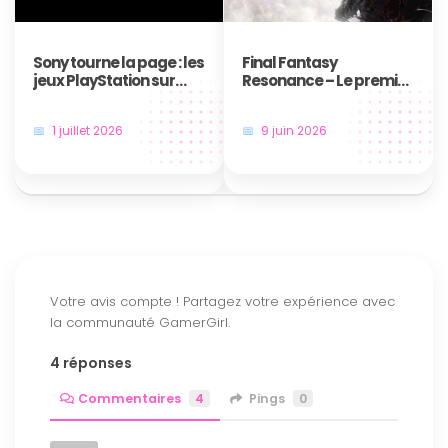
Sony tourne la page : les
Final Fantasy
jeux PlayStation sur
Resonance – Le premier
disque, c’est bientôt fini
jeu en HD-2D de la saga
!
annoncé au Nintendo
1 juillet 2026
9 juin 2026
Direct
4 réponses
Commentaires
4
Pings
0