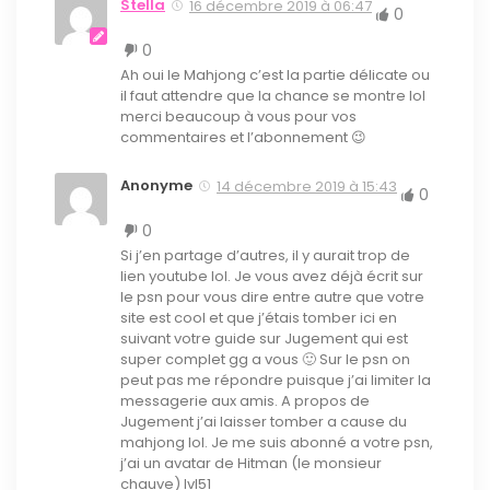
Stella
16 décembre 2019 à 06:47
0
0
Ah oui le Mahjong c’est la partie délicate ou
il faut attendre que la chance se montre lol
merci beaucoup à vous pour vos
commentaires et l’abonnement 😉
Anonyme
14 décembre 2019 à 15:43
0
0
Si j’en partage d’autres, il y aurait trop de
lien youtube lol. Je vous avez déjà écrit sur
le psn pour vous dire entre autre que votre
site est cool et que j’étais tomber ici en
suivant votre guide sur Jugement qui est
super complet gg a vous 🙂 Sur le psn on
peut pas me répondre puisque j’ai limiter la
messagerie aux amis. A propos de
Jugement j’ai laisser tomber a cause du
mahjong lol. Je me suis abonné a votre psn,
j’ai un avatar de Hitman (le monsieur
chauve) lvl51