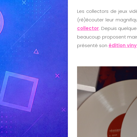
Les collectors de jeux vi
(ré)écouter leur magnif
collector
. Depuis quelque
beaucoup proposent mainte
présenté son
édition viny