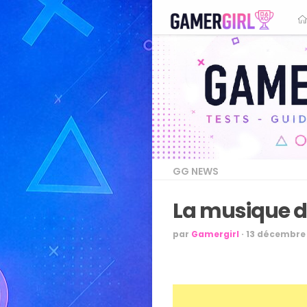
GG NEWS
La musique da
par
Gamergirl
·
13 décembre