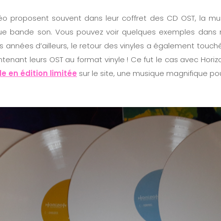
déo proposent souvent dans leur coffret des CD OST, la mu
ique bande son. Vous pouvez voir quelques exemples dan
s années d’ailleurs, le retour des vinyles a également touch
nant leurs OST au format vinyle ! Ce fut le cas avec Horiz
le en édition limitée
sur le site, une musique magnifique pou