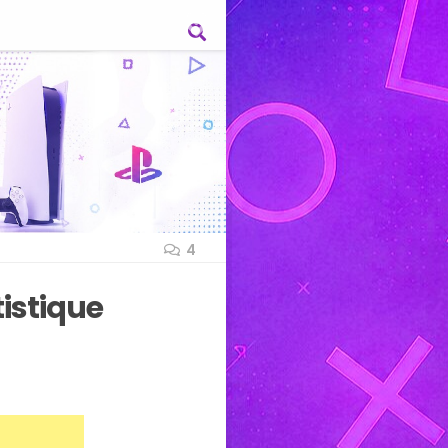
4
tistique