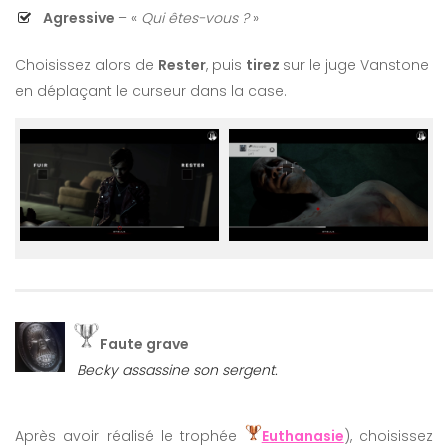
Agressive
– «
Qui êtes-vous ?
»
Choisissez alors de
Rester
, puis
tirez
sur le juge Vanstone
en déplaçant le curseur dans la case.
Faute grave
Becky assassine son sergent.
Après avoir réalisé le trophée
Euthanasie
), choisissez