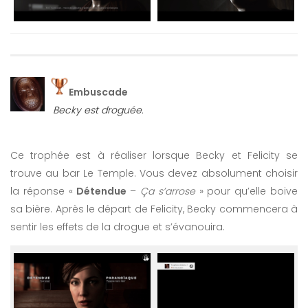
Embuscade
Becky est droguée.
Ce trophée est à réaliser lorsque Becky et Felicity se
trouve au bar Le Temple. Vous devez absolument choisir
la réponse «
Détendue
–
Ça s’arrose
» pour qu’elle boive
sa bière. Après le départ de Felicity, Becky commencera à
sentir les effets de la drogue et s’évanouira.