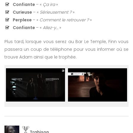
Confiante
– «
Ça ira
»
Curieuse
– «
Sérieusement ?
»
Perplexe
– «
Comment le retrouver ?
»
Confiante
– «
Allez-y…
»
Plus tard, lorsque vous serez au Bar Le Temple, Finn vous
passera un coup de téléphone pour vous informer où se
trouve Adam ainsi que le trophée.
Trahison