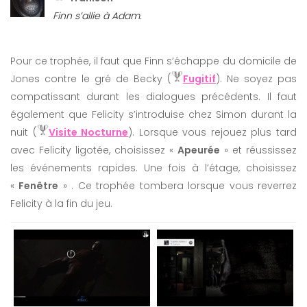
Finn s’allie à Adam.
Pour ce trophée, il faut que Finn s’échappe du domicile de
Jones contre le gré de Becky (
Fugitif
). Ne soyez pas
compatissant durant les dialogues précédents. Il faut
également que Felicity s’introduise chez Simon durant la
nuit (
Visite Nocturne
). Lorsque vous rejouez plus tard
avec Felicity ligotée, choisissez «
Apeurée
» et réussissez
les événements rapides. Une fois à l’étage, choisissez
«
Fenêtre
» . Ce trophée tombera lorsque vous reverrez
Felicity à la fin du jeu.