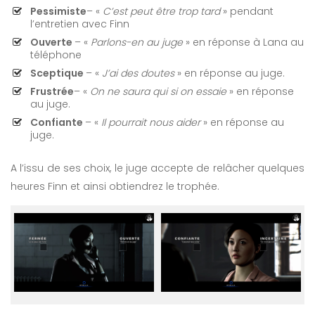
Pessimiste
– «
C’est peut être trop tard
» pendant
l’entretien avec Finn
Ouverte
– «
Parlons-en au juge
» en réponse à Lana au
téléphone
Sceptique
– «
J’ai des doutes
» en réponse au juge.
Frustrée
– «
On ne saura qui si on essaie
» en réponse
au juge.
Confiante
– «
Il pourrait nous aider
» en réponse au
juge.
A l’issu de ses choix, le juge accepte de relâcher quelques
heures Finn et ainsi obtiendrez le trophée.