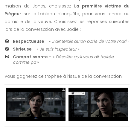
maison de Jones, choisissez
La première victime du
Piégeur
sur le tableau d’enquête, pour vous rendre au
domicile de la veuve. Choisissez les réponses suivantes
lors de la conversation avec Jodie :
Respectueuse
– «
J’aimerais qu’on parle de votre mari
»
Sérieuse
– «
Je suis inspecteur
»
Compatissante
– «
Désolée qu’il vous ait traitée
comme ça
»
Vous gagnerez ce trophée à l’issue de la conversation.