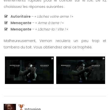
événements rapides pour le coincer sur le toit. De là,
choisissez les réponses suivantes :
Autoritaire
– «
Lâchez votre arme !
»
Menaçante
– «
Arme à terre !
»
Menaçante
– «
Lâchez-la ! Vite !
»
Malheureusement, Vernon reculera un peu trop et
tombera du toit. Vous obtiendrez ainsi ce trophée.
Intrusion