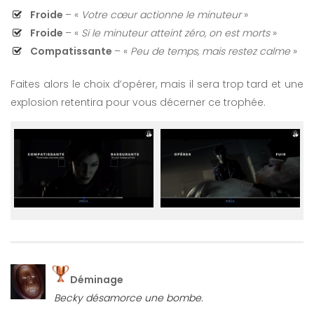
Froide
– «
Votre cœur actionne le minuteur
»
Froide
– «
Si le minuteur atteint zéro, on est morts
»
Compatissante
– «
Peu de temps, mais restez calme
»
Faites alors le choix d’opérer, mais il sera trop tard et une
explosion retentira pour vous décerner ce trophée.
Déminage
Becky désamorce une bombe.