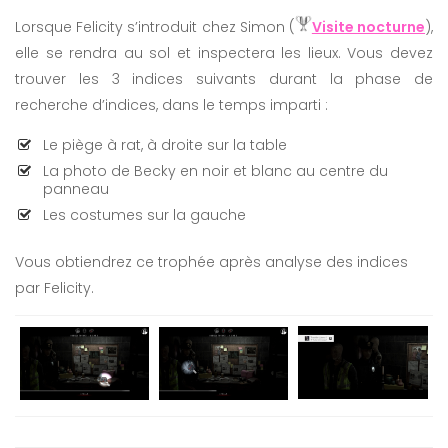
Lorsque Felicity s’introduit chez Simon (
Visite nocturne
),
elle se rendra au sol et inspectera les lieux. Vous devez
trouver les 3 indices suivants durant la phase de
recherche d’indices, dans le temps imparti :
Le piège à rat, à droite sur la table
La photo de Becky en noir et blanc au centre du
panneau
Les costumes sur la gauche
Vous obtiendrez ce trophée après analyse des indices
par Felicity.