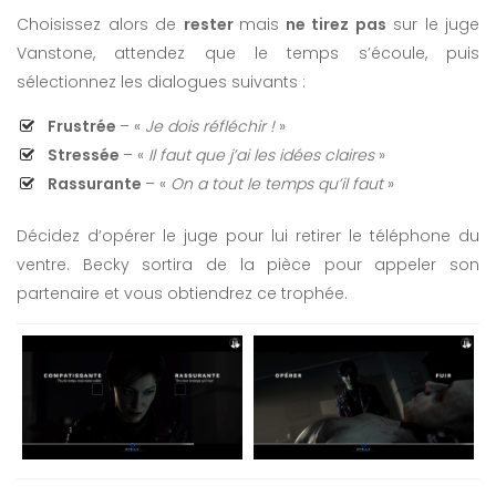
Choisissez alors de
rester
mais
ne tirez pas
sur le juge
Vanstone, attendez que le temps s’écoule, puis
sélectionnez les dialogues suivants :
Frustrée
– «
Je dois réfléchir !
»
Stressée
– «
Il faut que j’ai les idées claires
»
Rassurante
– «
On a tout le temps qu’il faut
»
Décidez d’opérer le juge pour lui retirer le téléphone du
ventre. Becky sortira de la pièce pour appeler son
partenaire et vous obtiendrez ce trophée.