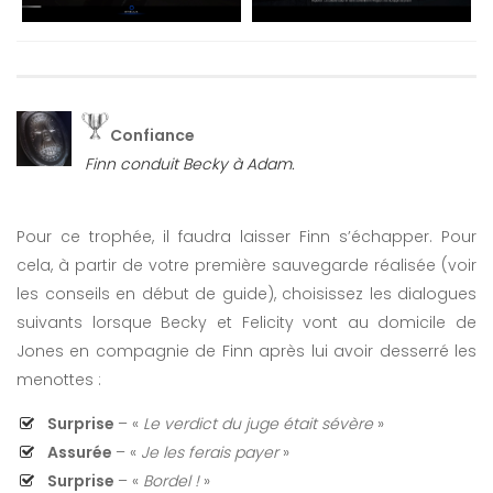
Confiance
Finn conduit Becky à Adam.
Pour ce trophée, il faudra laisser Finn s’échapper. Pour
cela, à partir de votre première sauvegarde réalisée (voir
les conseils en début de guide), choisissez les dialogues
suivants lorsque Becky et Felicity vont au domicile de
Jones en compagnie de Finn après lui avoir desserré les
menottes :
Surprise
– «
Le verdict du juge était sévère
»
Assurée
– «
Je les ferais payer
»
Surprise
– «
Bordel !
»