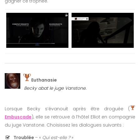
gagner ce trophée.
Euthanasie
Becky abat le juge Vanstone.
Lorsque Becky s’évanouit après être droguée (
Embuscade
), elle se retrouve à l’hôtel Elliot en compagnie
du juge Vanstone. Choisissez les dialogues suivants :
Troublée
– «
Qui est-elle ?
»