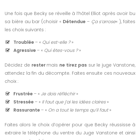
Une fois que Becky se réveille à l’hôtel Elliot après avoir bu
sa bière au bar (choisir «
Détendue
–
Ça s’arrose
« ), faites
les choix suivants :
Troublée
– «
Qui est-elle ?
»
Agressive
– «
Qui êtes-vous ?
»
Décidez de
rester
mais
ne tirez pas
sur le juge Vanstone,
attendez la fin du décompte. Faites ensuite ces nouveaux
choix :
Frustrée
– «
Je dois réfléchir
»
Stressée
– «
Il faut que j’ai les idées claires
»
Rassurante
– «
On a tout le temps qu’il faut
»
Faites alors le choix d’opérer pour que Becky réussisse à
extraire le téléphone du ventre du Juge Vanstone et ainsi