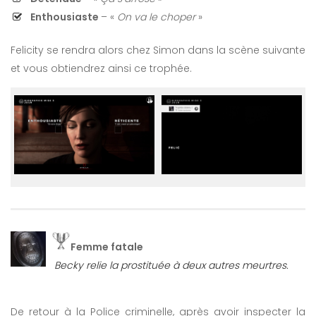
Enthousiaste
– «
On va le choper
»
Felicity se rendra alors chez Simon dans la scène suivante
et vous obtiendrez ainsi ce trophée.
Femme fatale
Becky relie la prostituée à deux autres meurtres.
De retour à la Police criminelle, après avoir inspecter la