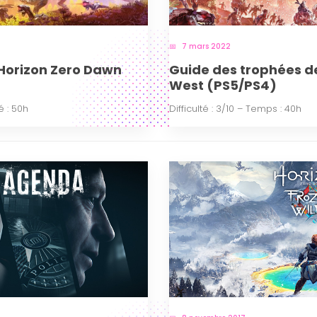
7 mars 2022
Horizon Zero Dawn
Guide des trophées d
West (PS5/PS4)
é : 50h
Difficulté : 3/10 – Temps : 40h