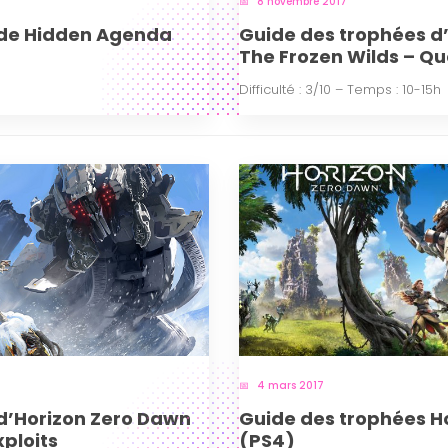
8 novembre 2017
 de Hidden Agenda
Guide des trophées d
The Frozen Wilds – Q
Difficulté : 3/10 – Temps : 10-15h
4 mars 2017
d’Horizon Zero Dawn
Guide des trophées H
xploits
(PS4)