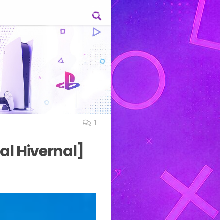
1
al Hivernal]