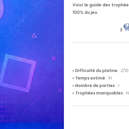
Voici le guide des trophée
100% du jeu.
3
▪️
Difficulté du platine
: 2/10
▪️
Temps estimé
: 1h
▪️
Nombre de parties
: 1
▪️
Trophées manquables
: 