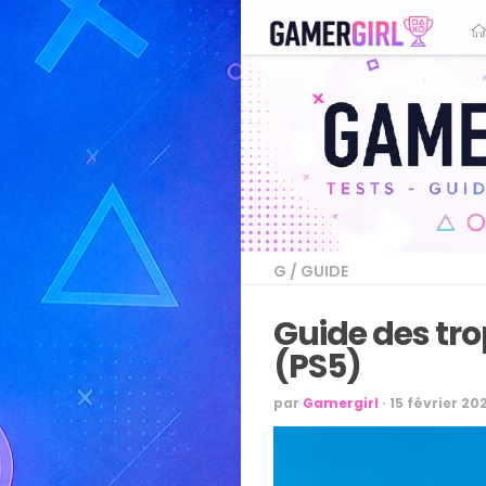
G
/
GUIDE
Guide des tro
(PS5)
par
Gamergirl
·
15 février 20