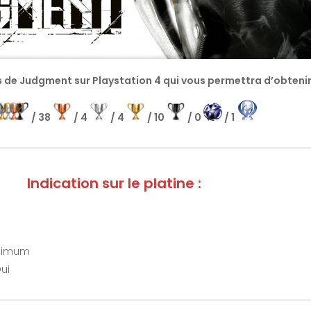
s de Judgment sur Playstation 4 qui vous permettra d’obtenir l
/ 38
/ 4
/ 4
/ 10
/ 0
/ 1
Indication sur le platine :
inimum
ui