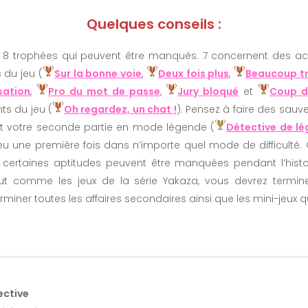
Quelques conseils :
 de 8 trophées qui peuvent être manqués. 7 concernent des act
 du jeu (
Sur la bonne voie
,
Deux fois plus
,
Beaucoup tr
sation
,
Pro du mot de passe
,
Jury bloqué
et
Coup d
ts du jeu (
Oh regardez, un chat !
). Pensez à faire des sau
ant votre seconde partie en mode légende (
Détective de l
jeu une première fois dans n’importe quel mode de difficulté.
certaines aptitudes peuvent être manquées pendant l’histo
out comme les jeux de la série Yakaza, vous devrez termine
terminer toutes les affaires secondaires ainsi que les mini-jeux q
ective