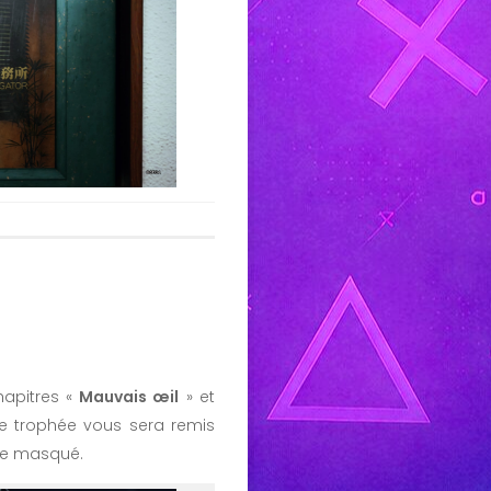
hapitres «
Mauvais œil
» et
Le trophée vous sera remis
me masqué.