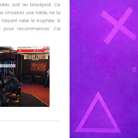
ker, soit au blackjack. Ce
s choisirez une table, ne la
aisant rater le trophée. Si
e pour recommencer. J’ai