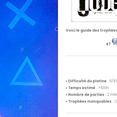
Voici le guide des trophée
47
▪️
Difficulté du platine
: 6/10
▪️
Temps estimé
: +100h
▪️
Nombre de parties
: 2 m
▪️
Trophées manquables
: O