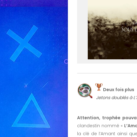
Deux fois plus
Jetons doublés à L
Attention, trophée pouv
clandestin nommé «
L’Am
la clé de l’Amant ainsi q