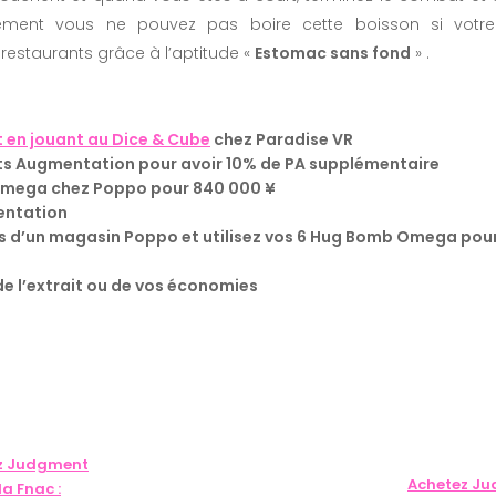
ment vous ne pouvez pas boire cette boisson si votr
restaurants grâce à l’aptitude «
Estomac sans fond
» .
t en jouant au Dice & Cube
chez Paradise VR
aits Augmentation pour avoir 10% de PA supplémentaire
mega chez Poppo pour 840 000 ¥
mentation
s d’un magasin Poppo et utilisez vos 6 Hug Bomb Omega po
 de l’extrait ou de vos économies
z Judgment
Achetez J
la Fnac :