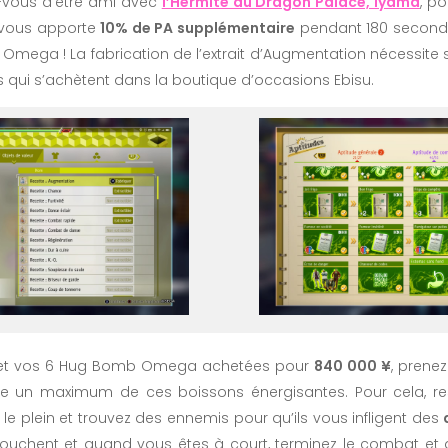
z-vous d’être ami avec
l’Hermite du Dragon Palace, Iyama
, po
t vous apporte
10% de PA supplémentaire
pendant 180 second
mega ! La fabrication de l’extrait d’Augmentation nécessite
qui s’achètent dans la boutique d’occasions Ebisu.
êts et vos 6 Hug Bomb Omega achetées pour
840 000 ¥
, prenez
re un maximum de ces boissons énergisantes. Pour cela, r
le plein et trouvez des ennemis pour qu’ils vous infligent des
 touchent et quand vous êtes à court, terminez le combat e