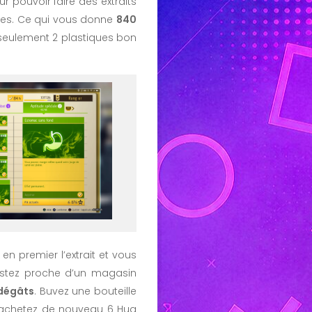
ur pouvoir faire des extraits
es. Ce qui vous donne
840
 seulement 2 plastiques bon
 en premier l’extrait et vous
estez proche d’un magasin
dégâts
. Buvez une bouteille
t achetez de nouveau 6 Hug