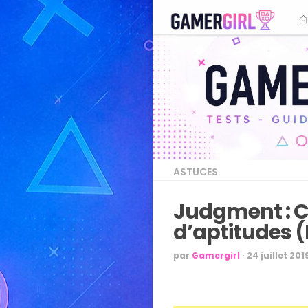
ASTUCES
Judgment : 
d’aptitudes 
par
Gamergirl
·
24 juillet 201