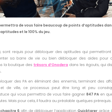
 permettra de vous faire beaucoup de points d’aptitudes da
aptitudes et le 100% du jeu.
A), sont requis pour débloquer des aptitudes qui permettro
ter sa barre de vie ou bien débloquer des aides pour d
 la boutique des
trésors d’Onodera
dans les égouts, qui dis
.
loquer des PA en éliminant des ennemis, terminant des affa
et de ville, ce processus peut être long et peu conséq
astuce qui vous permettra de vous faire gagner
847 PA
en que
tes. Mais pour cela, il faudra au préalable quelques prérequis.
e
chapitre 6
afin de débloquer l’application
Quicktarer
grâce