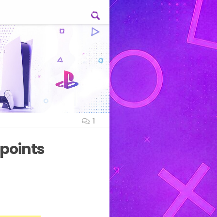
1
points