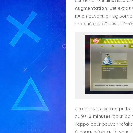
cet achat. Ensuite, assure
Augmentation
. Cet extrai
PA
en buvant la Hug Bomb O
marché et 2 câbles abîmés 
Une fois vos extraits pr
aurez
3 minutes
pour boi
Poppo pour pouvoir refaire 
à chaque fois qu’ils vous