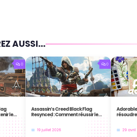
Z AUSSI...
0
0
lag
Assassin’s Creed Black Flag
Adorable
nir le
Resynced : Comment réussir le
résoudre
 les
trophée / succès Pistolero ?
au trésor
19 juillet 2026
29 avril