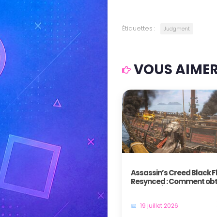
Étiquettes :
Judgment
VOUS AIMERE
Assassin’s Creed Black F
Resynced : Comment obte
trophée / succès Tiré par
cheveux IV ?
19 juillet 2026