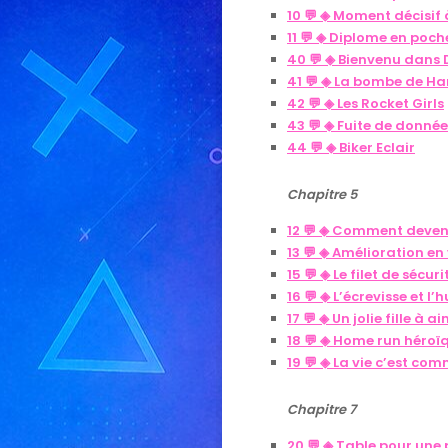
10 💬 ◈ Moment décisi
11 💬 ◈ Diplome en poch
40 💬 ◈ Bienvenu dans 
41 💬 ◈ La bombe de H
42 💬 ◈ Les Rocket Girls
43 💬 ◈ Fuite de donnée
44 💬 ◈ Biker Eclair
Chapitre 5
12 💬 ◈ Comment deven
13 💬 ◈ Amélioration en
15 💬 ◈ Le filet de sécur
16 💬 ◈ L’écrevisse et l
17 💬 ◈ Un jolie fille à a
18 💬 ◈ Home run héroï
19 💬 ◈ La vie c’est co
Chapitre 7
20 💬 ◈ Table pour une