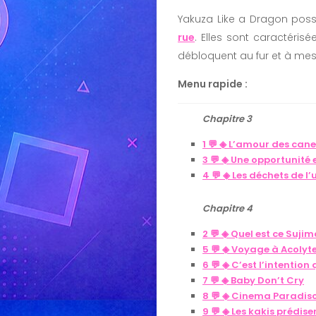
Yakuza Like a Dragon poss
rue
. Elles sont caractéris
débloquent au fur et à mes
Menu rapide :
Chapitre 3
1 💬 ◈ L’amour des cane
3 💬 ◈ Une opportunité 
4 💬 ◈ Les déchets de l’
Chapitre 4
2 💬 ◈ Quel est ce Sujim
5 💬 ◈ Voyage à Acolyte
6 💬 ◈ C’est l’intentio
7 💬 ◈ Baby Don’t Cry
8 💬 ◈ Cinema Paradis
9 💬 ◈ Les kakis prédisen