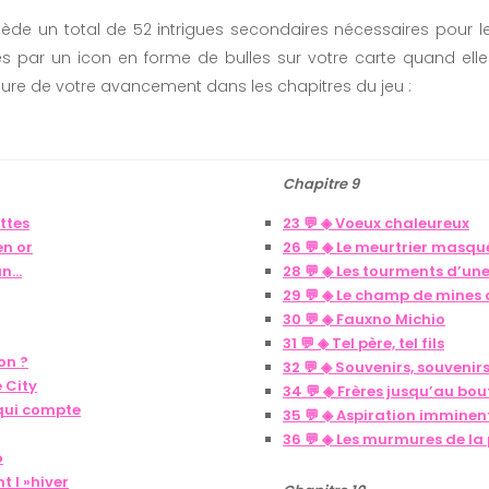
ède un total de 52 intrigues secondaires nécessaires pour 
ées par un icon en forme de bulles sur votre carte quand elles
ure de votre avancement dans les chapitres du jeu :
Chapitre 9
ttes
23 💬 ◈ Voeux chaleureux
en or
26 💬 ◈ Le meurtrier masqu
un…
28 💬 ◈ Les tourments d’une
29 💬 ◈ Le champ de mines 
30 💬 ◈ Fauxno Michio
31 💬 ◈ Tel père, tel fils
on ?
32 💬 ◈ Souvenirs, souvenir
 City
34 💬 ◈ Frères jusqu’au bou
n qui compte
35 💬 ◈ Aspiration imminen
36 💬 ◈ Les murmures de la
o
t l »hiver