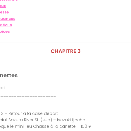
eux
lesse
 nuances
 déclin
pices
CHAPITRE 3
anettes
ri
______________________
e 3 – Retour à la case départ
al, Sakura River St. (sud) – Isezaki Ijincho
oque le mini-jeu Chasse à la canette – 150 ¥