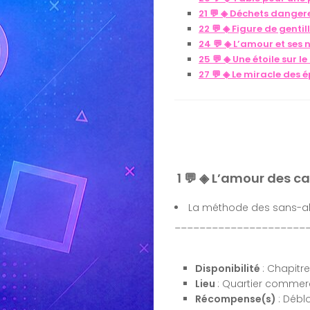
21 💬 ◈ Déchets danger
22 💬 ◈ Figure de gentil
24 💬 ◈ L’amour et ses
25 💬 ◈ Une étoile sur le
27 💬 ◈ Le miracle des é
1 💬 ◈ L’amour des c
La méthode des sans-ab
_____________________
Disponibilité
: Chapitr
Lieu
: Quartier commerci
Récompense(s)
: Débl