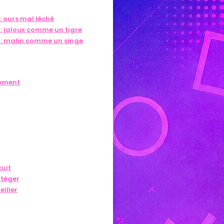
 : ours mal léché
e : jaloux comme un tigre
e : malin comme un singe
sement
cuit
otéger
eiller