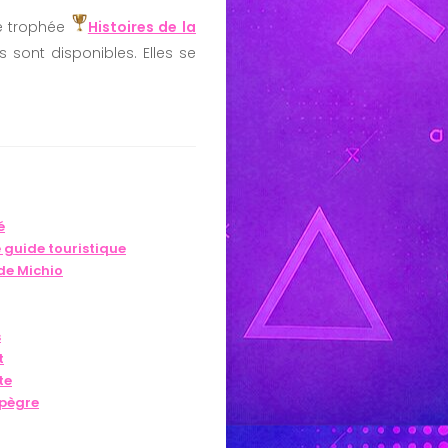
le trophée
Histoires de la
 sont disponibles. Elles se
é
 guide touristique
de Michio
s
t
te
 pègre