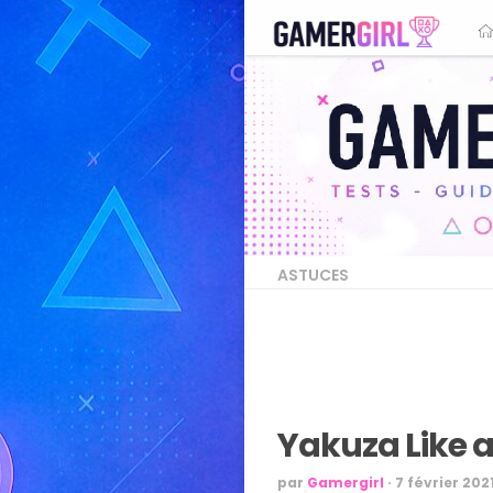
ASTUCES
Yakuza Like a
par
Gamergirl
·
7 février 202