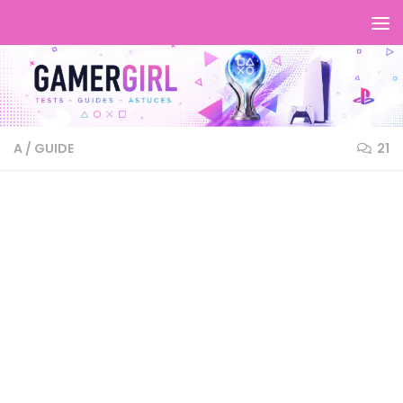
A
/
GUIDE
21