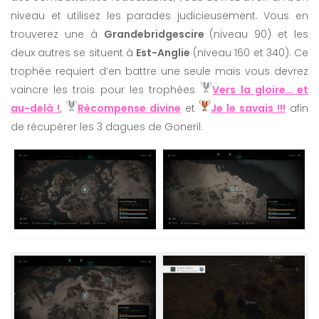
niveau et utilisez les parades judicieusement. Vous en
trouverez une à
Grandebridgescire
(niveau 90) et les
deux autres se situent à
Est-Anglie
(niveau 160 et 340). Ce
trophée requiert d’en battre une seule mais vous devrez
vaincre les trois pour les trophées
Vers la gloire… et
au-delà !
,
Récompense divine
et
Je le savais !!!
afin
de récupérer les 3 dagues de Goneril.