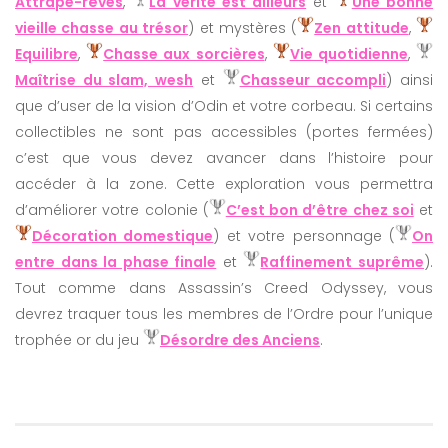
Attrape-rêves
,
La vérité est ailleurs
et
Une bonne
vieille chasse au trésor
) et mystères (
Zen attitude
,
Equilibre
,
Chasse aux sorcières
,
Vie quotidienne
,
Maîtrise du slam, wesh
et
Chasseur accompli
) ainsi
que d’user de la vision d’Odin et votre corbeau. Si certains
collectibles ne sont pas accessibles (portes fermées)
c’est que vous devez avancer dans l’histoire pour
accéder à la zone. Cette exploration vous permettra
d’améliorer votre colonie (
C’est bon d’être chez soi
et
Décoration domestique
) et votre personnage (
On
entre dans la phase finale
et
Raffinement suprême
).
Tout comme dans Assassin’s Creed Odyssey, vous
devrez traquer tous les membres de l’Ordre pour l’unique
trophée or du jeu
Désordre des Anciens
.