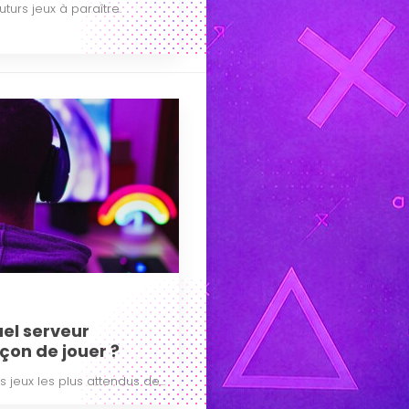
urs jeux à paraître.
uel serveur
çon de jouer ?
jeux les plus attendus de...