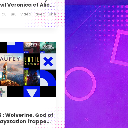
vil Veronica et Alien
rt !
té du jeu vidéo avec une
6 : Wolverine, God of
ayStation frappe