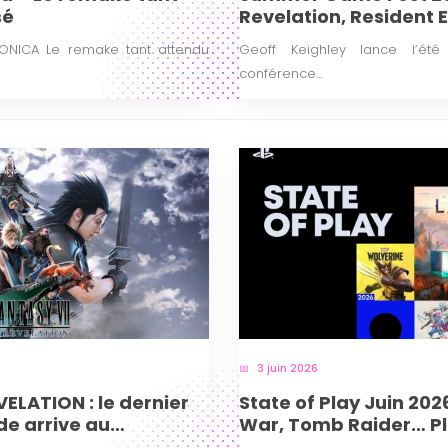
sé
Revelation, Resident E
Isolation 2 frappent fo
ONICA Le remake tant attendu
Geoff Keighley lance l’é
conférence...
3 juin 2026
VELATION : le dernier
State of Play Juin 202
de arrive au
War, Tomb Raider… Pl
fort !