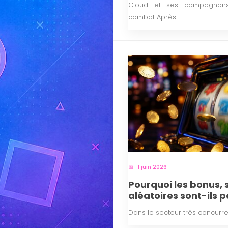
Cloud et ses compagnons 
combat Après...
1 juin 2026
Pourquoi les bonus,
aléatoires sont-ils 
?
Dans le secteur très concurrent