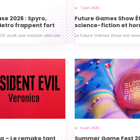
7 juin 2026
e 2026 : Spyro,
Future Games Show Été
Metro frappent fort
science-fiction et h
avait une mission délicate :...
Le Future Games Show est reven
6 juin 2026
ca – Le remake tant
Summer Game Fest 2026