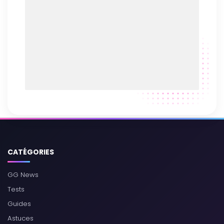
CATÉGORIES
GG News
Tests
Guides
Astuces