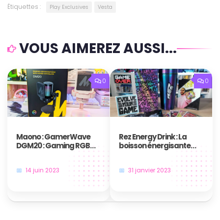
Étiquettes :
Play Exclusives
Vesta
VOUS AIMEREZ AUSSI...
0
0
Maono : GamerWave
Rez Energy Drink : La
DGM20 : Gaming RGB
boisson énergisante
Microphone
made in France
14 juin 2023
31 janvier 2023