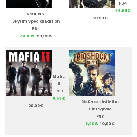
PS4
34,99€
Scrolls V:
69,99€
Skyrim Special Edition
PS4
34,99€
59,99€
Mafia
II
PS3
6,99€
BioShock Infinite :
29,99€
L’intégrale
PS3
8,99€
49,99€