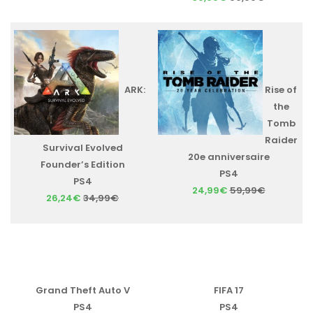
ARK:
Rise of
the
Tomb
Raider
Survival Evolved
20e anniversaire
Founder’s Edition
PS4
PS4
24,99€
59,99€
26,24€
34,99€
Grand Theft Auto V
FIFA 17
PS4
PS4