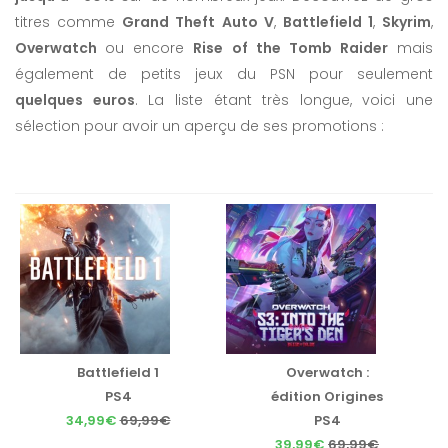
titres comme
Grand Theft Auto V
,
Battlefield 1
,
Skyrim
,
Overwatch
ou encore
Rise of the Tomb Raider
mais
également de petits jeux du PSN pour seulement
quelques euros
. La liste étant très longue, voici une
sélection pour avoir un aperçu de ses promotions :
Battlefield 1
Overwatch :
PS4
édition Origines
34,99€
69,99€
PS4
39,99€
69,99€