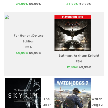
34,99€
69,99€
24,99€
69,99€
For Honor : Deluxe
Edition
PS4
49,99€
69,99€
Batman: Arkham Knight
PS4
12,99€
49,99€
The
Watch
Elder
Dogs 2