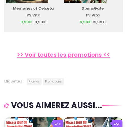
Memories of Celceta
SteinsGate
PS Vita
PS Vita
9,99€
19,99€
6,99€
19,99€
>> Voir toutes les promotions <<
Étiquettes :
Promos
Promotions
VOUS AIMEREZ AUSSI...
0
0