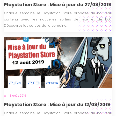
Playstation Store : Mise à jour du 27/08/2019
Chaque semaine, le Playstation Store propose du nouveau
contenu avec les nouvelles sorties de jeux et de DLC.
Découvrez les sorties de la semaine.
13 août 2019
Playstation Store : Mise à jour du 12/08/2019
Chaque semaine, le Playstation Store propose du nouveau