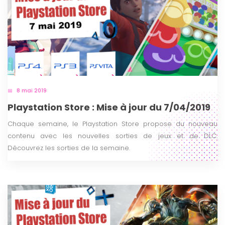
8 mai 2019
Playstation Store : Mise à jour du 7/04/2019
Chaque semaine, le Playstation Store propose du nouveau
contenu avec les nouvelles sorties de jeux et de DLC.
Découvrez les sorties de la semaine.