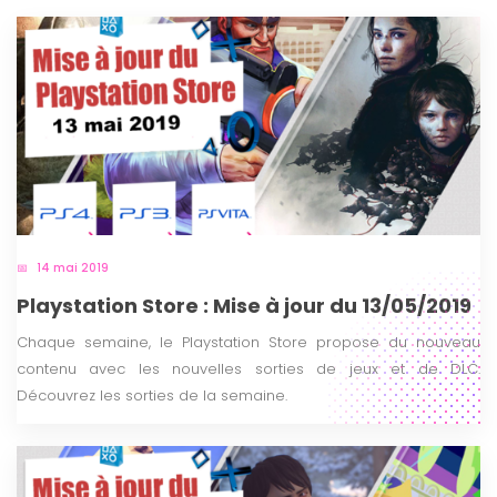
14 mai 2019
Playstation Store : Mise à jour du 13/05/2019
Chaque semaine, le Playstation Store propose du nouveau
contenu avec les nouvelles sorties de jeux et de DLC.
Découvrez les sorties de la semaine.