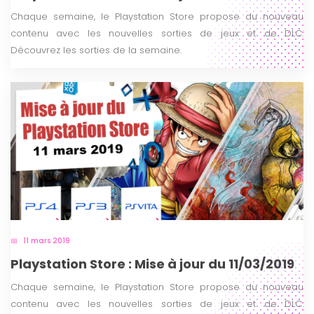
Chaque semaine, le Playstation Store propose du nouveau
contenu avec les nouvelles sorties de jeux et de DLC.
Découvrez les sorties de la semaine.
11 mars 2019
Playstation Store : Mise à jour du 11/03/2019
Chaque semaine, le Playstation Store propose du nouveau
contenu avec les nouvelles sorties de jeux et de DLC.