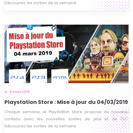
Découvrez les sorties de la semaine.
5 mars 2019
Playstation Store : Mise à jour du 04/03/2019
Chaque semaine, le Playstation Store propose du nouveau
contenu avec les nouvelles sorties de jeux et de DLC.
Découvrez les sorties de la semaine.