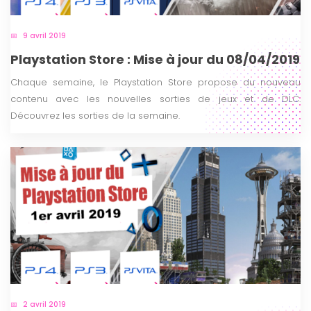
9 avril 2019
Playstation Store : Mise à jour du 08/04/2019
Chaque semaine, le Playstation Store propose du nouveau
contenu avec les nouvelles sorties de jeux et de DLC.
Découvrez les sorties de la semaine.
2 avril 2019