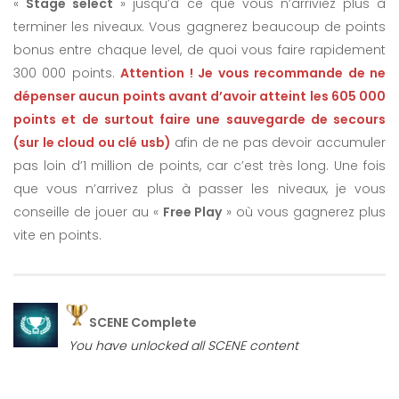
«
Stage select
» jusqu’à ce que vous n’arriviez plus à
terminer les niveaux. Vous gagnerez beaucoup de points
bonus entre chaque level, de quoi vous faire rapidement
300 000 points.
Attention ! Je vous recommande de ne
dépenser aucun points avant d’avoir atteint les 605 000
points et de surtout faire une sauvegarde de secours
(sur le cloud ou clé usb)
afin de ne pas devoir accumuler
pas loin d’1 million de points, car c’est très long. Une fois
que vous n’arrivez plus à passer les niveaux, je vous
conseille de jouer au «
Free Play
» où vous gagnerez plus
vite en points.
You have reached the « Demon’s Whisper »
SCENE Complete
route (Nadeshiko Kugatachi)
You have unlocked all SCENE content
You have reached the « Resting Leadership »
route (Nadeshiko Kugatachi)