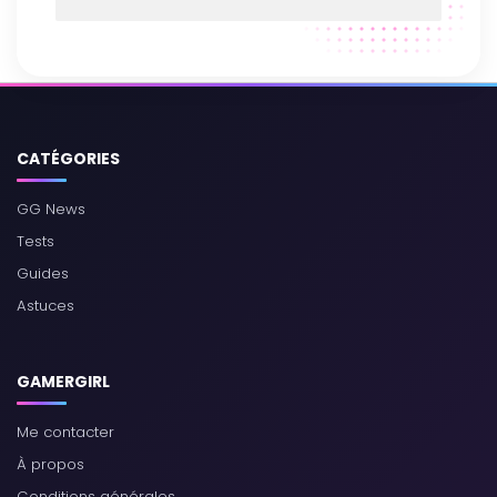
CATÉGORIES
GG News
Tests
You have reached the « The Burdened » route
Guides
(Nadeshiko Kugatachi)
Astuces
GAMERGIRL
Me contacter
À propos
Conditions générales