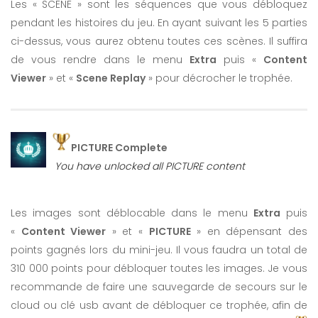
Les « SCENE » sont les séquences que vous débloquez
pendant les histoires du jeu. En ayant suivant les 5 parties
ci-dessus, vous aurez obtenu toutes ces scènes. Il suffira
You have reached the « Toy-Box Brothers »
de vous rendre dans le menu
Extra
puis «
Content
route (Takuma Tsurugi)
Viewer
» et «
Scene Replay
» pour décrocher le trophée.
You have reached the « Duel on Table » route
(Takuma Tsurugi)
You have reached the « Man of Stone » route
(Takuma Tsurugi)
PICTURE Complete
You have unlocked all PICTURE content
Les images sont déblocable dans le menu
Extra
puis
You have reached the « Childhood’s End »
«
Content Viewer
» et «
PICTURE
» en dépensant des
ending (Nadeshiko Kugatachi)
points gagnés lors du mini-jeu. Il vous faudra un total de
You have reached the « Guardian of Life »
310 000 points pour débloquer toutes les images. Je vous
ending (Nadeshiko Kugatachi)
recommande de faire une sauvegarde de secours sur le
cloud ou clé usb avant de débloquer ce trophée, afin de