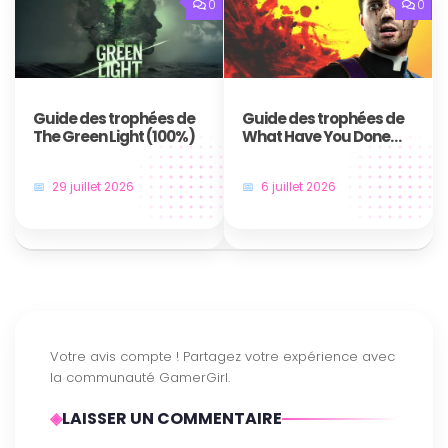
0
0
You have reached the « Surprise Weekend »
route (Takuma Tsurugi)
Guide des trophées de
Guide des trophées de
The Green Light (100%)
What Have You Done
You have unlocked all TIPS
Father
29 juillet 2026
6 juillet 2026
You have reached the « When the Time
You have reached the « Goddess of
Comes » ending (Nadeshiko Kugatachi)
Guidance » ending (Nadeshiko Kugatachi)
LAISSER UN COMMENTAIRE