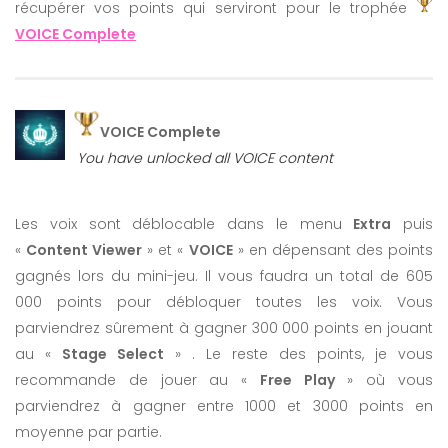
récupérer vos points qui serviront pour le trophée
VOICE Complete
You have reached the « Symbol of Faith »
ending (Takuma Tsurugi)
You have reached the « Return of The Masked
You have reached the « Happy Family » ending
VOICE Complete
Princess » ending (Takuma Tsurugi)
(Nadeshiko Kugatachi)
You have unlocked all VOICE content
You have reached the « Those Capable »
ending (Takuma Tsurugi)
You have reached the « Thus, Fate has
Les voix sont déblocable dans le menu
Extra
puis
Proclaimed the End » ending (Nadeshiko
«
Content Viewer
» et «
VOICE
» en dépensant des points
Kugatachi)
gagnés lors du mini-jeu. Il vous faudra un total de 605
000 points pour débloquer toutes les voix. Vous
parviendrez sûrement à gagner 300 000 points en jouant
au «
Stage Select
» . Le reste des points, je vous
recommande de jouer au «
Free Play
» où vous
parviendrez à gagner entre 1000 et 3000 points en
You have reached the « Every Color » route
moyenne par partie.
You have reached the « Bedtime Stories »
(Nadeshiko Kugatachi)