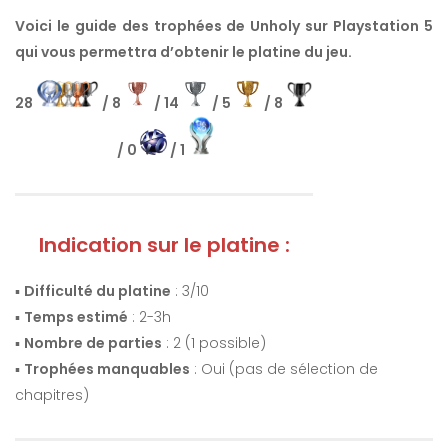
Voici le guide des trophées de Unholy sur Playstation 5
qui vous permettra d’obtenir le platine du jeu.
28
/ 8
/ 14
/ 5
/ 8
/ 0
/ 1
Indication sur le platine :
▪️
Difficulté du platine
: 3/10
▪️
Temps estimé
: 2-3h
▪️
Nombre de parties
: 2 (1 possible)
▪️
Trophées manquables
: Oui (pas de sélection de
chapitres)