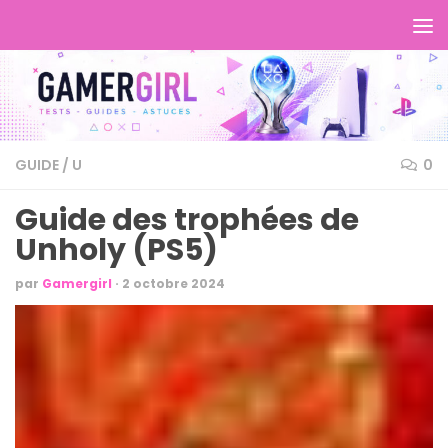
GUIDE
/
U
0
Guide des trophées de
Unholy (PS5)
par
Gamergirl
·
2 octobre 2024