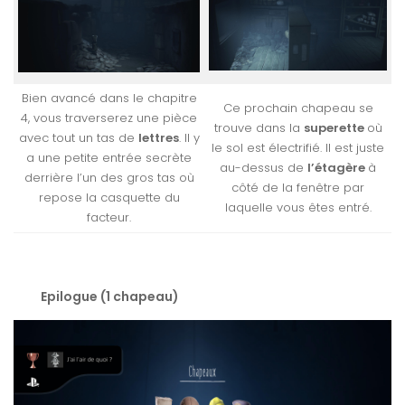
Bien avancé dans le chapitre
Ce prochain chapeau se
4, vous traverserez une pièce
trouve dans la
superette
où
avec tout un tas de
lettres
. Il y
le sol est électrifié. Il est juste
a une petite entrée secrète
au-dessus de
l’étagère
à
derrière l’un des gros tas où
côté de la fenêtre par
repose la casquette du
laquelle vous êtes entré.
facteur.
Epilogue (1 chapeau)