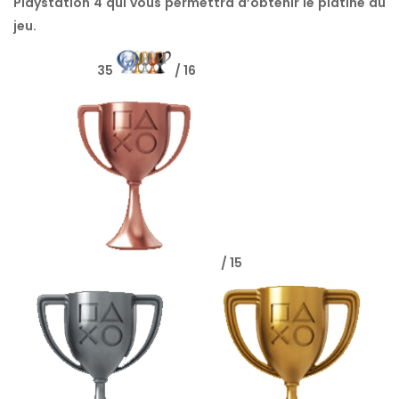
Playstation 4 qui vous permettra d’obtenir le platine du
jeu.
35
/ 16
/ 15