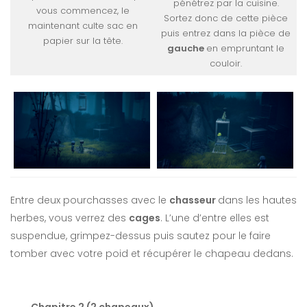
pénétrez par la cuisine.
vous commencez, le
Sortez donc de cette pièce
maintenant culte sac en
puis entrez dans la pièce de
papier sur la tête.
gauche
en empruntant le
couloir.
Entre deux pourchasses avec le
chasseur
dans les hautes
herbes, vous verrez des
cages
. L’une d’entre elles est
suspendue, grimpez-dessus puis sautez pour le faire
tomber avec votre poid et récupérer le chapeau dedans.
Chapitre 2 (2 chapeaux)