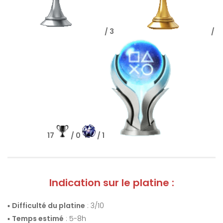
/ 3
/
17
/ 0
/ 1
Indication sur le platine :
▪️
Difficulté du platine
: 3/10
▪️
Temps estimé
: 5-8h