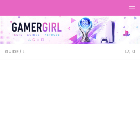
GUIDE
/
L
0