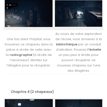
Au cours de votre exploration
Une fois dans l’hôpital, vous
de l’école, vous arriverez à la
trouverez ce chapeau dans la
bibliothèque
par un conduit
pièce à droite de celle avec
d’aération. Poussez
l’échelle
la
radiographie
(à droite de
un peu plus à droite pour
l’ascenseur). Montez sur
pouvoir récupérer ce
l’étagère pour le récupérer.
nouveau chapeau sur l’une
des étagères.
Chapitre 4 (2 chapeaux)