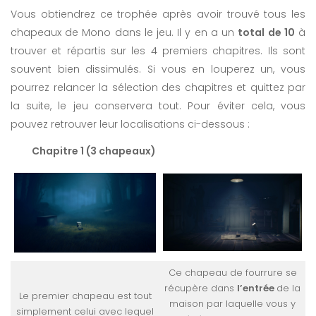
Vous obtiendrez ce trophée après avoir trouvé tous les
chapeaux de Mono dans le jeu. Il y en a un
total de 10
à
trouver et répartis sur les 4 premiers chapitres. Ils sont
souvent bien dissimulés. Si vous en louperez un, vous
pourrez relancer la sélection des chapitres et quittez par
la suite, le jeu conservera tout. Pour éviter cela, vous
pouvez retrouver leur localisations ci-dessous :
Chapitre 1 (3 chapeaux)
Ce chapeau de fourrure se
récupère dans
l’entrée
de la
Le premier chapeau est tout
maison par laquelle vous y
simplement celui avec lequel