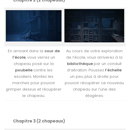
En arrivant dans la
cour de
Au cours de votre exploration
l’école
, vous verrez un
de l’école, vous arriverez à la
chapeau posé sur la
bibliothèque
par un conduit
poubelle
contre les
d’aération. Poussez
l’échelle
escaliers. Montez les
un peu plus à droite pour
marches pour pouvoir
pouvoir récupérer ce nouveau
grimper dessus et récupérer
chapeau sur l’une des
le chapeau.
étagères.
Chapitre 3 (2 chapeaux)