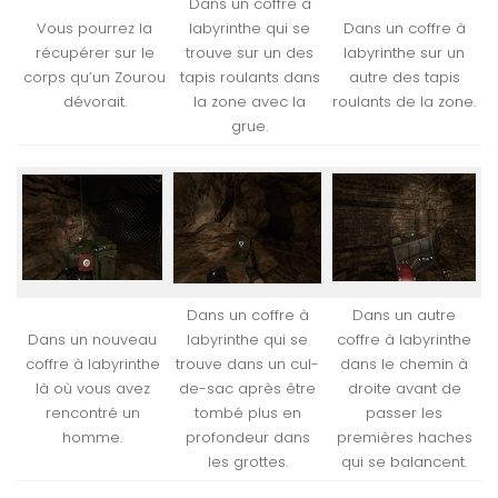
Dans un coffre à
Vous pourrez la
labyrinthe qui se
Dans un coffre à
récupérer sur le
trouve sur un des
labyrinthe sur un
corps qu’un Zourou
tapis roulants dans
autre des tapis
dévorait.
la zone avec la
roulants de la zone.
grue.
Dans un coffre à
Dans un autre
Dans un nouveau
labyrinthe qui se
coffre à labyrinthe
coffre à labyrinthe
trouve dans un cul-
dans le chemin à
là où vous avez
de-sac après être
droite avant de
rencontré un
tombé plus en
passer les
homme.
profondeur dans
premières haches
les grottes.
qui se balancent.