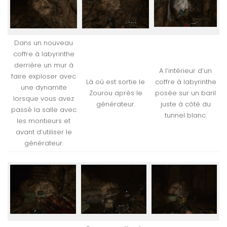
Dans un nouveau
coffre à labyrinthe
derrière un mur à
A l’intérieur d’un
faire exploser avec
Là où est sortie le
coffre à labyrinthe
une dynamite
Zourou après le
posée sur un baril
lorsque vous avez
générateur.
juste à côté du
passé la salle avec
tunnel blanc.
les montieurs et
avant d’utiliser le
générateur.