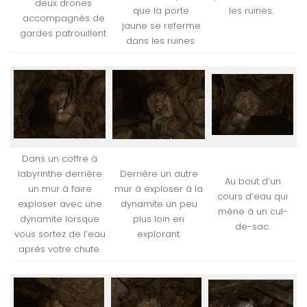
deux drones
que la porte
les ruines.
accompagnés de
jaune se referme
gardes patrouillent.
dans les ruines.
Dans un coffre à
labyrinthe derrière
Derrière un autre
Au bout d’un
un mur à faire
mur à exploser à la
cours d’eau qui
exploser avec une
dynamite un peu
mène à un cul-
dynamite lorsque
plus loin en
de-sac.
vous sortez de l’eau
explorant.
après votre chute.