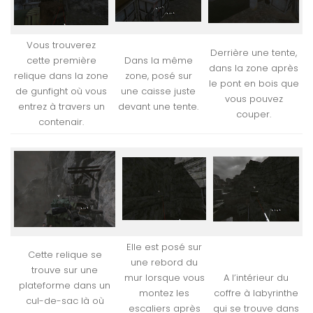
Vous trouverez
Derrière une tente,
cette première
Dans la même
dans la zone après
relique dans la zone
zone, posé sur
le pont en bois que
de gunfight où vous
une caisse juste
vous pouvez
entrez à travers un
devant une tente.
couper.
contenair.
Elle est posé sur
Cette relique se
une rebord du
trouve sur une
mur lorsque vous
A l’intérieur du
plateforme dans un
montez les
coffre à labyrinthe
cul-de-sac là où
escaliers après
qui se trouve dans