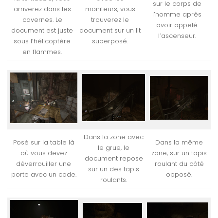
sur le corps de
arriverez dans les
moniteurs, vous
l’homme après
cavernes. Le
trouverez le
avoir appelé
document est juste
document sur un lit
l’ascenseur.
sous l’hélicoptère
superposé.
en flammes.
Dans la zone avec
Posé sur la table là
Dans la même
le grue, le
où vous devez
zone, sur un tapis
document repose
déverrouiller une
roulant du côté
sur un des tapis
porte avec un code.
opposé.
roulants.