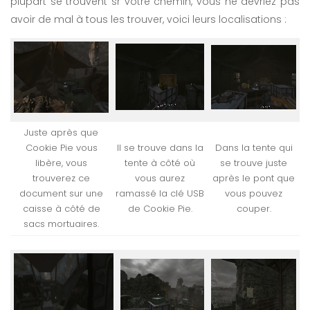
plupart se trouvent sr votre chemin, vous ne devriez pas
avoir de mal à tous les trouver, voici leurs localisations :
Juste après que
Cookie Pie vous
Il se trouve dans la
Dans la tente qui
libère, vous
tente à côté où
se trouve juste
trouverez ce
vous aurez
après le pont que
document sur une
ramassé la clé USB
vous pouvez
caisse à côté de
de Cookie Pie.
couper.
sacs mortuaires.