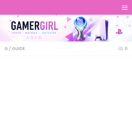
G
/
GUIDE
0