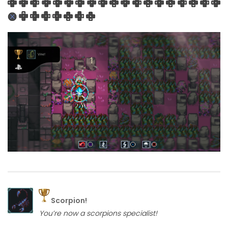
Scorpion!
You’re now a scorpions specialist!