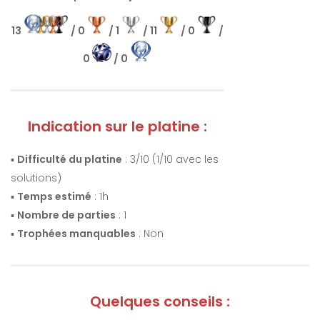
13
/ 0
/ 1
/ 11
/ 0
/
0
/ 0
Indication sur le platine :
▪️
Difficulté du platine
: 3/10 (1/10 avec les
solutions)
▪️
Temps estimé
: 1h
▪️
Nombre de parties
: 1
▪️
Trophées manquables
: Non
Quelques conseils :