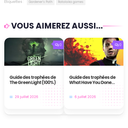
Étiquettes :
Gardener’s Path
Ratalaika games
VOUS AIMEREZ AUSSI...
0
0
Guide des trophées de
Guide des trophées de
The Green Light (100%)
What Have You Done
Father
29 juillet 2026
6 juillet 2026