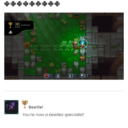
Beetle!
You’re now a beetles specialist!