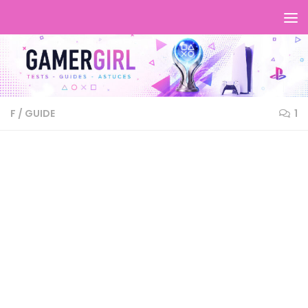
F
/
GUIDE
1