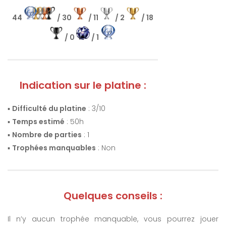
44
/ 30
/ 11
/ 2
/ 18
/ 0
/ 1
Indication sur le platine :
▪️
Difficulté du platine
: 3/10
▪️
Temps estimé
: 50h
▪️
Nombre de parties
: 1
▪️
Trophées manquables
: Non
Quelques conseils :
Il n’y aucun trophée manquable, vous pourrez jouer