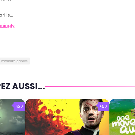
ari is…
mingly
Ratalaika games
Z AUSSI...
0
0