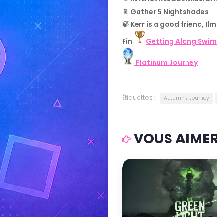
📄 Gather 5 Nightshades
🍃 Kerr is a good friend, Ilm
Fin
Getting Along Swim
Platinum Journey
Étiquettes :
Autumn's Journey
VOUS AIMERE