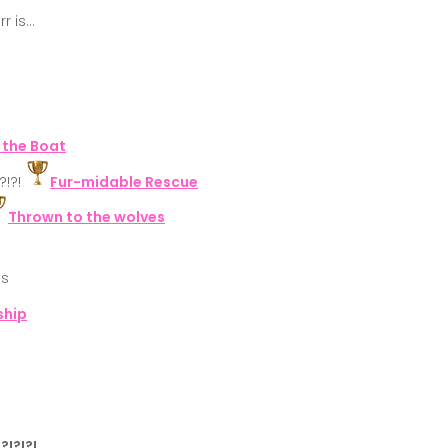
rr is…
 the Boat
?!?!
Fur-midable Rescue
Thrown to the wolves
ds
ship
?!?!?!