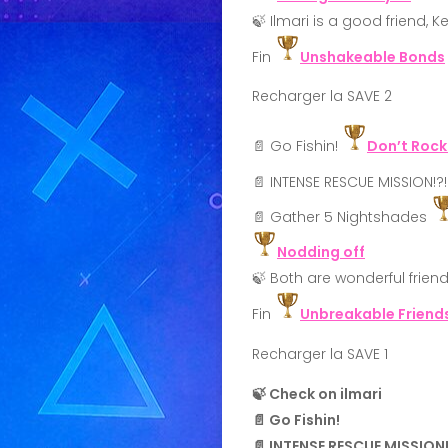
🍃 Ilmari is a good friend, Ke
Fin
Unshakeable Bonds
Recharger la SAVE 2
📄 Go Fishin!
Don’t Rock
📄 INTENSE RESCUE MISSION!?!
📄 Gather 5 Nightshades
Nodding off
🍃 Both are wonderful frien
Fin
Unbreakable Friend
Recharger la SAVE 1
🍃 Check on ilmari
📄 Go Fishin!
📄 INTENSE RESCUE MISSION!