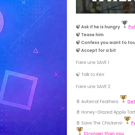
🍃 Ask if he is hungry
Po
🍃 Tease him
🍃 Confess you want to tou
🍃 Accept for a bit
Faire une SAVE 1
🍃 Talk to Kerr
Faire une SAVE 2
📄 Aviterral Feathers
Get
📄 Honey-Glazed Apple Tar
📄 Save The Chickens!
P
Stronger than you