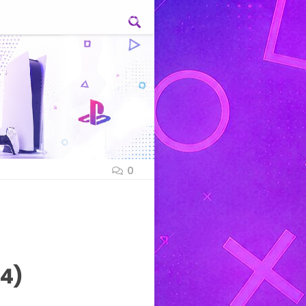
0
S4)