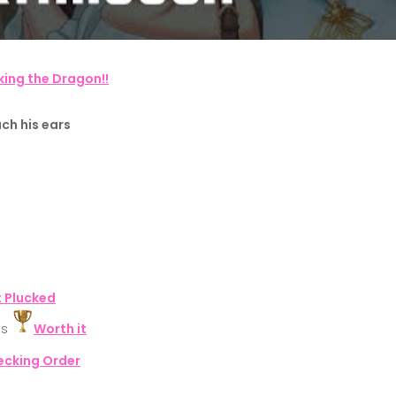
king the Dragon!!
ch his ears
 Plucked
ts
Worth it
ecking Order