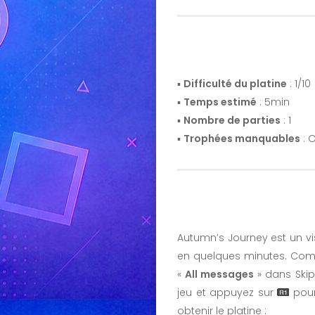
▪️
Difficulté du platine
: 1/10
▪️
Temps estimé
: 5min
▪️
Nombre de parties
: 1
▪️
Trophées manquables
: O
Autumn’s Journey est un vis
en quelques minutes. Comm
«
All messages
» dans Skip
jeu et appuyez sur
pour 
obtenir le platine :