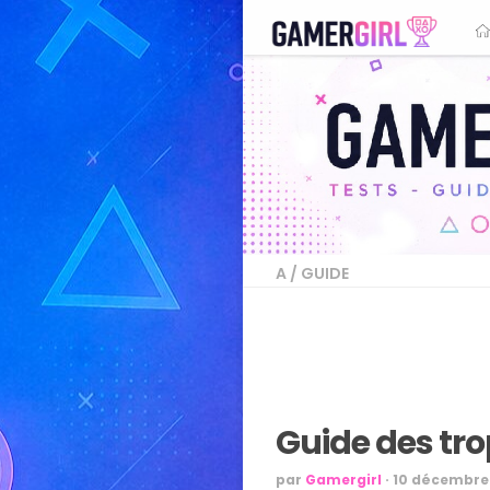
A
/
GUIDE
Guide des tr
par
Gamergirl
·
10 décembre