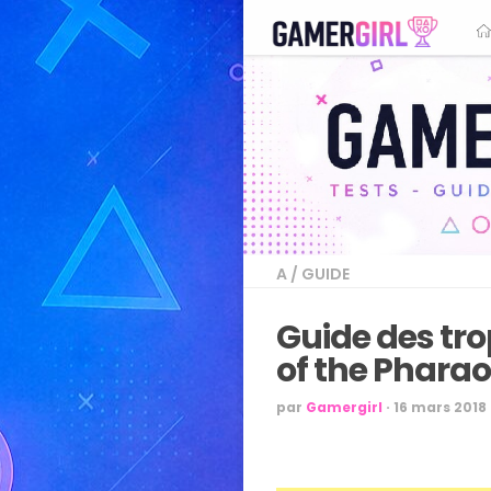
A
/
GUIDE
Guide des tro
of the Phara
par
Gamergirl
·
16 mars 2018