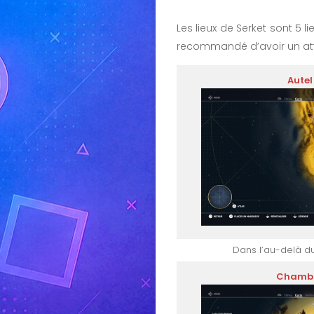
Les lieux de Serket sont 5 
recommandé d’avoir un atte
Autel
Dans l’au-delà d
Chambr