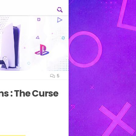
5
ns : The Curse