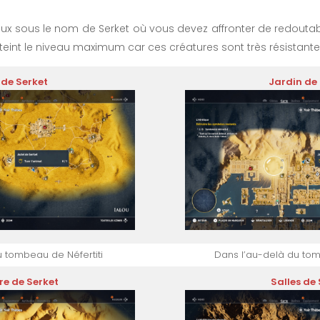
lieux sous le nom de Serket où vous devez affronter de redoutab
int le niveau maximum car ces créatures sont très résistantes 
 de Serket
Jardin de
u tombeau de Néfertiti
Dans l’au-delà du to
e de Serket
Salles de 