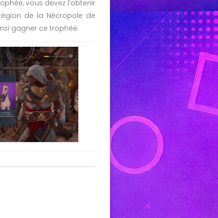
rophée, vous devez l’obtenir
 région de la Nécropole de
insi gagner ce trophée.