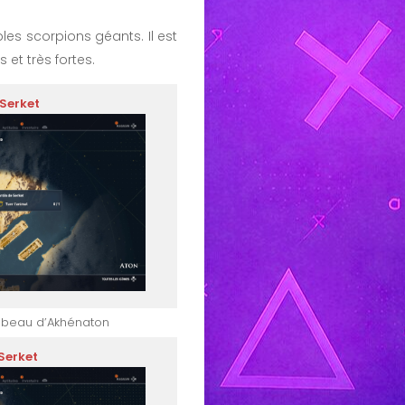
les scorpions géants. Il est
et très fortes.
 Serket
mbeau d’Akhénaton
Serket