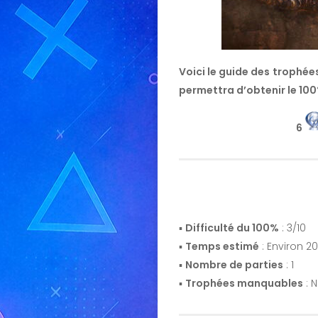
Voici le guide des trophée
permettra d’obtenir le 100
6
▪️
Difficulté du 100%
: 3/10
▪️
Temps estimé
: Environ 2
▪️
Nombre de parties
: 1
▪️
Trophées manquables
: 