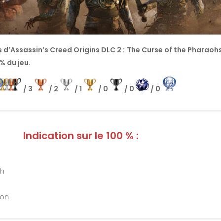
s d’Assassin’s Creed Origins DLC 2 : The Curse of the Pharaohs
% du jeu.
/ 3
/ 2
/ 1
/ 0
/ 0
/ 0
Indication sur le 100 % :
0h
Non