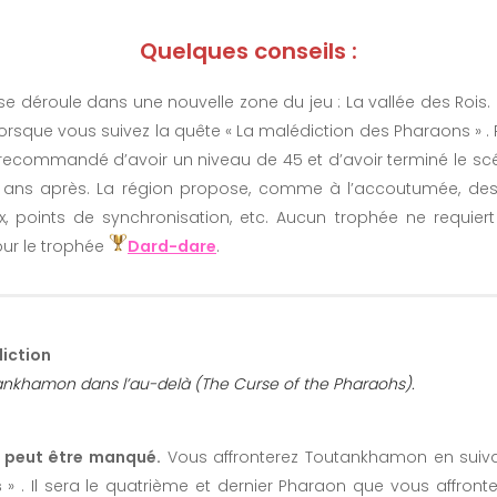
Quelques conseils :
se déroule dans une nouvelle zone du jeu : La vallée des Rois.
orsque vous suivez la quête « La malédiction des Pharaons » .
t recommandé d’avoir un niveau de 45 et d’avoir terminé le scén
 ans après. La région propose, comme à l’accoutumée, des 
 points de synchronisation, etc. Aucun trophée ne requiert 
ur le trophée
Dard-dare
.
iction
nkhamon dans l’au-delà (The Curse of the Pharaohs).
ne peut être manqué.
Vous affronterez Toutankhamon en suiva
s
» . Il sera le quatrième et dernier Pharaon que vous affronte