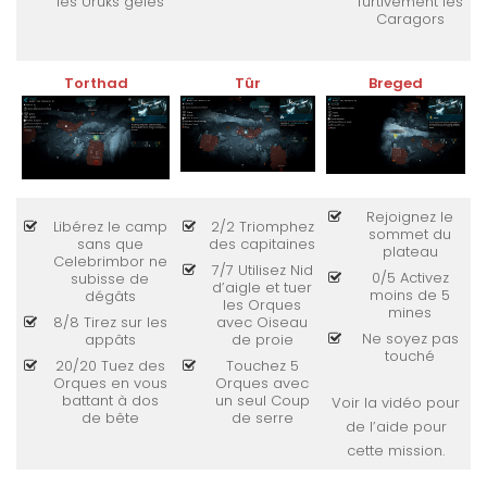
les Uruks gelés
furtivement les
Caragors
Torthad
Tûr
Breged
Rejoignez le
Libérez le camp
2/2 Triomphez
sommet du
sans que
des capitaines
plateau
Celebrimbor ne
7/7 Utilisez Nid
0/5 Activez
subisse de
d’aigle et tuer
moins de 5
dégâts
les Orques
mines
8/8 Tirez sur les
avec Oiseau
Ne soyez pas
appâts
de proie
touché
20/20 Tuez des
Touchez 5
Orques en vous
Orques avec
battant à dos
un seul Coup
Voir la vidéo pour
de bête
de serre
de l’aide pour
cette mission.