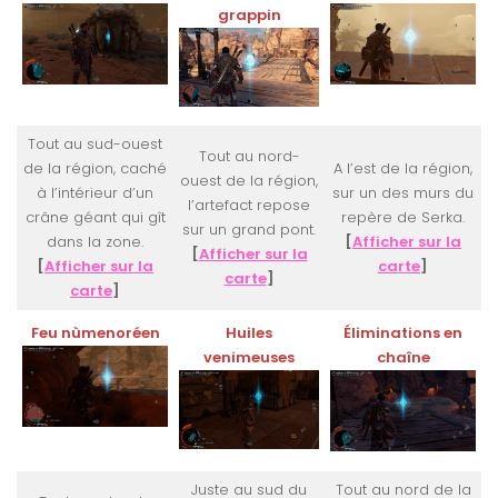
grappin
Tout au sud-ouest
Tout au nord-
de la région, caché
A l’est de la région,
ouest de la région,
à l’intérieur d’un
sur un des murs du
l’artefact repose
crâne géant qui gît
repère de Serka.
sur un grand pont.
dans la zone.
[
Afficher sur la
[
Afficher sur la
[
Afficher sur la
carte
]
carte
]
carte
]
Feu nùmenoréen
Huiles
Éliminations en
venimeuses
chaîne
Juste au sud du
Tout au nord de la