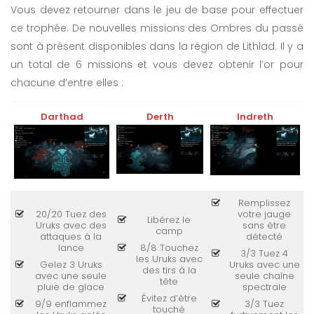
Vous devez retourner dans le jeu de base pour effectuer
ce trophée. De nouvelles missions des Ombres du passé
sont à présent disponibles dans la région de Lithlad. Il y a
un total de 6 missions et vous devez obtenir l’or pour
chacune d’entre elles :
Darthad
Derth
Indreth
Remplissez
20/20 Tuez des
votre jauge
Libérez le
Uruks avec des
sans être
camp
attaques à la
détecté
lance
8/8 Touchez
3/3 Tuez 4
les Uruks avec
Gelez 3 Uruks
Uruks avec une
des tirs à la
avec une seule
seule chaîne
tête
pluie de glace
spectrale
Évitez d’être
9/9 enflammez
3/3 Tuez
touché