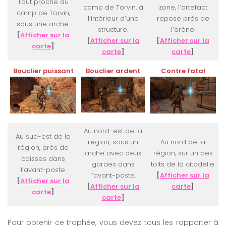
Tout proche du
camp de Torvin, à
zone, l’artefact
camp de Torvin,
l’intérieur d’une
repose près de
sous une arche.
structure.
l’arène.
[
Afficher sur la
[
Afficher sur la
[
Afficher sur la
carte
]
carte
]
carte
]
Bouclier puissant
Bouclier ardent
Contre fatal
Au nord-est de la
Au sud-est de la
région, sous un
Au nord de la
région, près de
arche avec deux
région, sur un des
caisses dans
gardes dans
toits de la citadelle.
l’avant-poste.
l’avant-poste.
[
Afficher sur la
[
Afficher sur la
[
Afficher sur la
carte
]
carte
]
carte
]
Pour obtenir ce trophée, vous devez tous les rapporter à