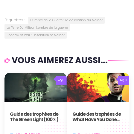
Étiquettes :
L'Ombre de la Guerre : La désolation du Mordor
La Terre Du Milieu : L'ombre de la guerre
Shadow of War : Desolation of Mordor
VOUS AIMEREZ AUSSI...
0
0
Guide des trophées de
Guide des trophées de
The Green Light (100%)
What Have You Done
Father