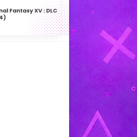
nal Fantasy XV : DLC
S4)