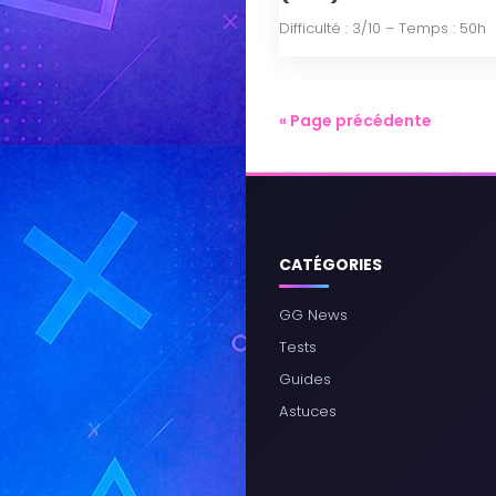
Difficulté : 3/10 – Temps : 50h
« Page précédente
CATÉGORIES
GG News
Tests
Guides
Astuces