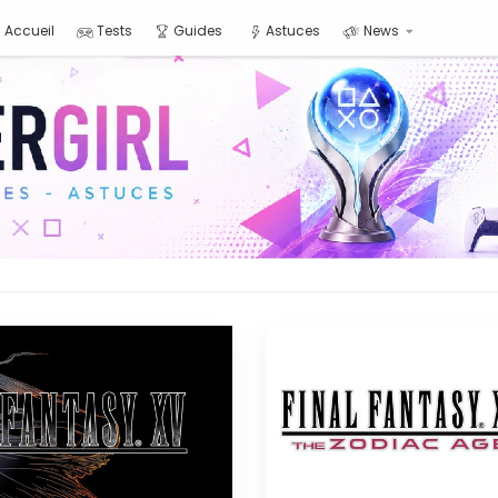
Accueil
Tests
Guides
Astuces
News