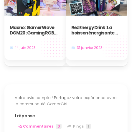
Maono : GamerWave
Rez Energy Drink : La
DGM20 : Gaming RGB
boisson énergisante
Microphone
made in France
14 juin 2023
31 janvier 2023
1 réponse
Commentaires
0
Pings
1