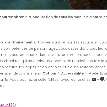
 pourrez obtenir la localisation de tous les manuels d’entraî
ls d’entraînement
à trouver dans le jeu. Les récupérer vo
es compétences de personnages, vous devez donc tous les ra
mais vous en loupez durant votre exploration, sachez que v
 de chapitres qui se débloque après avoir terminé une fois l
apparaître les objets et collectibles quelques instants grâce 
ntensifier depuis le menu
Options
>
Accessibilité
>
Mode Ecou
ur 1s. Vous pourrez ensuite l’utiliser avec les touches
+
.
r :
Jour 1 (2)