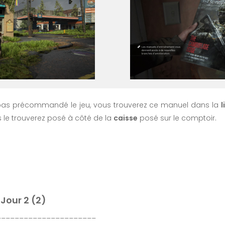
t pas précommandé le jeu, vous trouverez ce manuel dans la
l
s le trouverez posé à côté de la
caisse
posé sur le comptoir.
 Jour 2 (2)
______________________