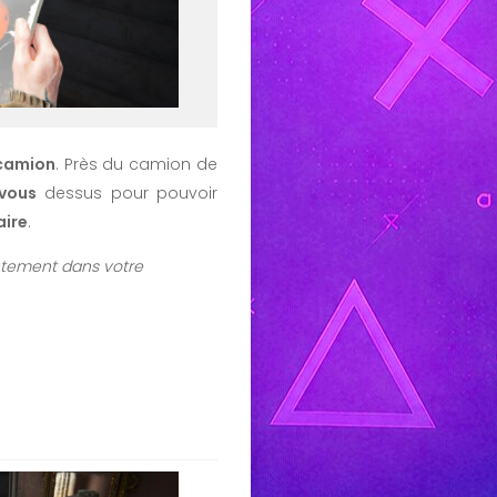
camion
. Près du camion de
vous
dessus pour pouvoir
aire
.
ctement dans votre