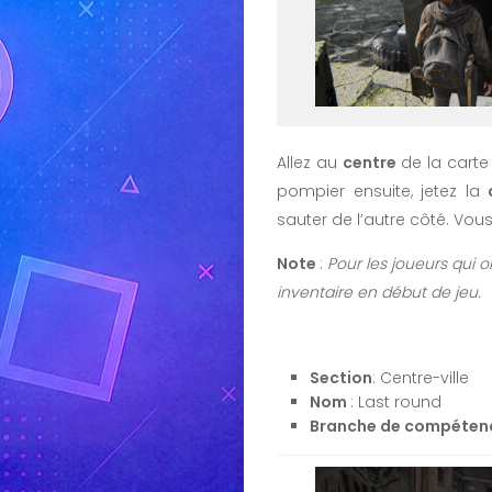
Allez au
centre
de la carte
pompier ensuite, jetez la
sauter de l’autre côté. Vou
Note
:
Pour les joueurs qui
inventaire en début de jeu.
Section
: Centre-ville
Nom
: Last round
Branche de compéten