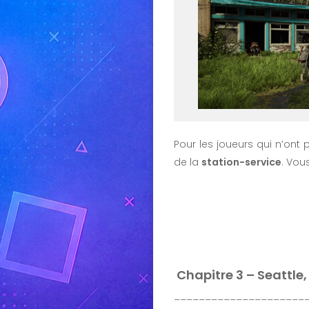
Pour les joueurs qui n’on
de la
station-service
. Vou
Chapitre 3 – Seattle,
_____________________