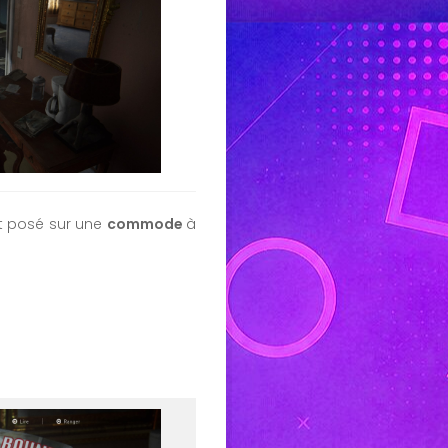
nt posé sur une
commode
à