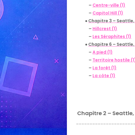
–
Centre-ville (1)
–
Capitol Hill (1)
●
Chapitre 3 – Seattle,
–
Hillcrest (1)
–
Les Séraphites (1)
●
Chapitre 6 – Seattle, 
–
A pied (1)
–
Territoire hostile (1
–
La forêt (1)
–
La côte (1)
Chapitre 2 – Seattle, 
_____________________