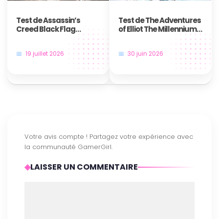
Test de Assassin’s
Test de The Adventures
Creed Black Flag
of Elliot The Millennium
Resynced : Le plus
Tales – Une aventure
grand des jeux de
temporelle qui nous fait
19 juillet 2026
30 juin 2026
pirates revient plus
voyager
majestueux que jamais
LAISSER UN COMMENTAIRE