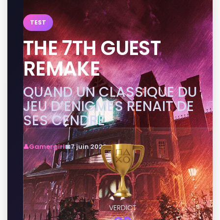
TEST
THE 7TH GUEST
REMAKE
QUAND UN CLASSIQUE DU
JEU D’ENIGMES RENAIT DE
SES CENDRE
Gamergirl
7 juin 2026
VERDICT