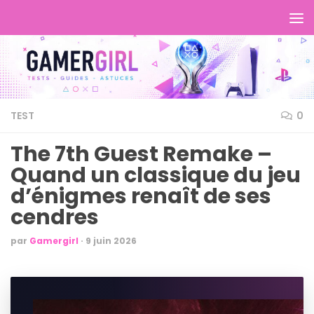
TEST
0
The 7th Guest Remake –
Quand un classique du jeu
d’énigmes renaît de ses
cendres
par
Gamergirl
·
9 juin 2026