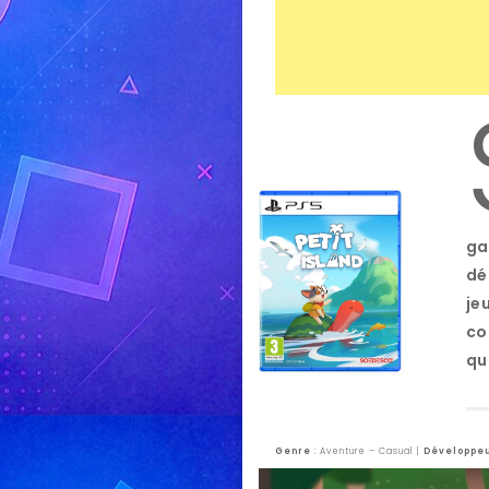
ga
dé
je
co
qu
Genre
: Aventure – Casual |
Développe