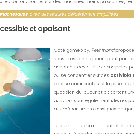
 jeu de fonctionner sur des machines moins puissantes, renf
artoonesques
, avec des textures délibérément simplifiées
essible et apaisant
Côté gameplay,
Petit Island
propose
sans pression. Le joueur peut parcouri
accomplir des quêtes principales pou
ou se concentrer sur des
activités
chasse aux insectes et la prise de p
quotidien du joueur et apportent un
activités sont également idéales p
aux mécanismes classiques des jeux
Le journal joue un rôle central : il ai
cours et à garder une trace des sou