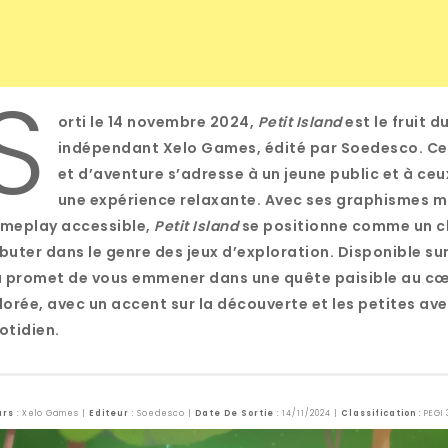
S
orti le 14 novembre 2024,
Petit Island
est le fruit d
indépendant Xelo Games, édité par Soedesco. Ce 
et d’aventure s’adresse à un jeune public et à ce
une expérience relaxante. Avec ses graphismes m
meplay accessible,
Petit Island
se positionne comme un ch
buter dans le genre des jeux d’exploration. Disponible sur
u promet de vous emmener dans une quête paisible au cœu
lorée, avec un accent sur la découverte et les petites av
otidien.
urs
: Xelo Games |
Editeur
: Soedesco |
Date De Sortie
: 14/11/2024 |
Classification
: PEGI