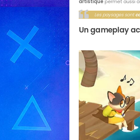
artistique
permet aussi au
Les paysages sont
c
Un gameplay acc