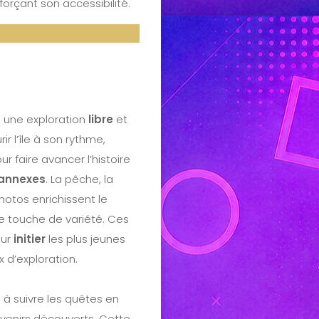
orçant son accessibilité.
 une exploration
libre
et
r l’île à son rythme,
r faire avancer l’histoire
 annexes
. La pêche, la
hotos enrichissent le
e touche de variété. Ces
our
initier
les plus jeunes
 d’exploration.
de à suivre les quêtes en
venirs découverts. Cette