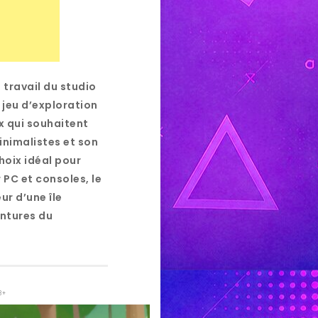
u travail du studio
jeu d’exploration
ux qui souhaitent
inimalistes et son
oix idéal pour
 PC et consoles, le
r d’une île
entures du
 3+