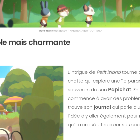
Plate-forme
: Playstation – Nintendo Switch – PC – Xbox
mple mais charmante
L’intrigue de
Petit Island
tourne 
chatte qui explore une île para
souvenirs de son
Papichat
. En
commence à avoir des problèm
trouve son
journal
qui parle d’u
l’idée d’y aller également pour
qu’il a croisé et recréer ses sou