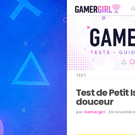
TEST
Test de Petit
douceur
par
Gamergirl
·
24 novembre