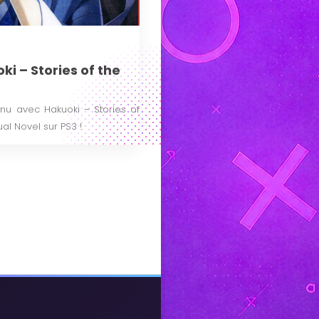
ki – Stories of the
nu avec Hakuoki – Stories of
ual Novel sur PS3 !