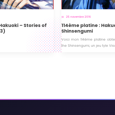
25 novembre 2016
akuoki – Stories of
114ème platine : Hakuo
S3)
Shinsengumi
Voici mon 114ème platine obte
the Shinsengumi, un jeu tyle Vis