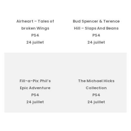
Airheart – Tales of
Bud Spencer & Terence
broken Wings
Hill – Slaps And Beans
PS4
PS4
24 juillet
24 juillet
Fill-a-Pix: Phil’s
The Michael Hicks
Epic Adventure
Collection
PS4
PS4
24 juillet
24 juillet