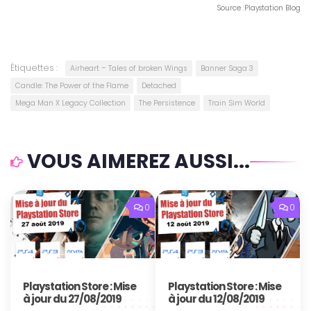
Source :Playstation Blog
Étiquettes :
Airheart – Tales of broken Wings
Banner Saga 3
Candle: The Power of the Flame
Detached
Mega Man X Legacy Collection
The Persistence
Train Sim World
VOUS AIMEREZ AUSSI...
0
0
Playstation Store : Mise
Playstation Store : Mise
à jour du 27/08/2019
à jour du 12/08/2019