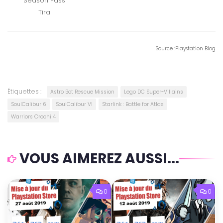
Season Pass
Tira
Source :Playstation Blog
Étiquettes :
Astro Bot Rescue Mission
Lego DC Super-Villains
SoulCalibur 6
SoulCalibur VI
Starlink : Battle for Atlas
Warriors Orochi 4
VOUS AIMEREZ AUSSI...
0
0