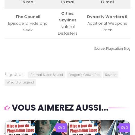
15 mai
16 mai
17 mai
Cities:
The Council
Dynasty Warriors 9
Skylines
Episode 2: Hide and
Additional Weapons
Natural
Seek
Pack
Distasters
Source :Playstation Blog
Étiquettes :
Animal Super Squad
Dragon’s Crown Pro
Reverie
Wizard of Legend
VOUS AIMEREZ AUSSI...
0
0