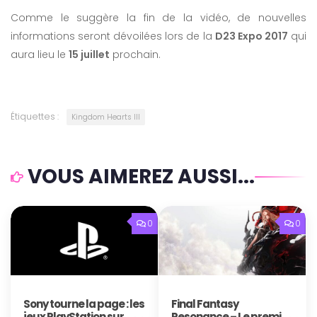
Comme le suggère la fin de la vidéo, de nouvelles
informations seront dévoilées lors de la
D23 Expo 2017
qui
aura lieu le
15 juillet
prochain.
Étiquettes :
Kingdom Hearts III
VOUS AIMEREZ AUSSI...
0
0
Sony tourne la page : les
Final Fantasy
jeux PlayStation sur
Resonance – Le premier