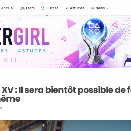
Accueil
Tests
Guides
Astuces
News
XV : Il sera bientôt possible de 
même
17