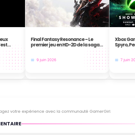
jeux
Final Fantasy Resonance – Le
Xbox Gam
’est
premier jeu en HD-2D de la saga
Spyro, Pe
annoncé au Nintendo Direct
frappent 
9 juin 2026
7 juin 2
MENTAIRE