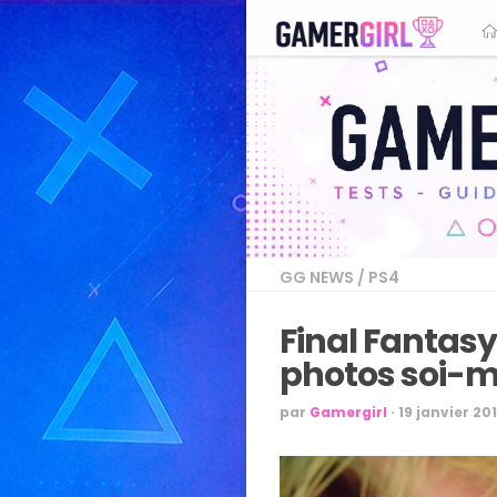
GG NEWS
/
PS4
Final Fantasy 
photos soi-
par
Gamergirl
·
19 janvier 20