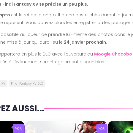
 Final Fantasy XV se précise un peu plus.
mpto
est le roi de la photo. Il prend des clichés durant la jou
 reposent. Vous pouvez alors les enregistrer ou les partager s
mpossible au joueur de prendre lui-même des photos dans le j
ne mise à jour qui aura lieu le
24 janvier prochain
.
 apportera en plus le DLC avec l’ouverture du
Moogle Chocobo 
édiés à l’événement seront également disponibles.
y XV
Final Fantasy XV DLC
Z AUSSI...
0
0