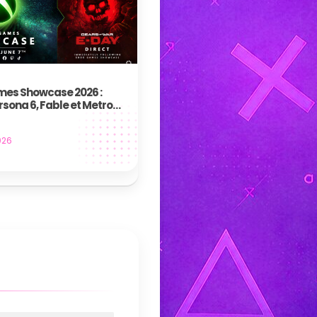
es Showcase 2026 :
rsona 6, Fable et Metro
fort
026