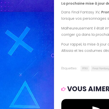
La prochaine mise à jour de
Dans Final Fantasy XV,
Pro
lorsque vos personnages se
Malheureusement il était i
corriger ça dans la prochai
Pour rappel, la mise à jour
Altissia et les costumes d
Étiquettes :
FFXV
Final Fantas
VOUS AIMERE