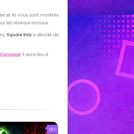
rnée et ils vous sont montrés
ur les réseaux sociaux.
eu.
Square Enix
a décidé de
Carnaval
. Il aura lieu à
0