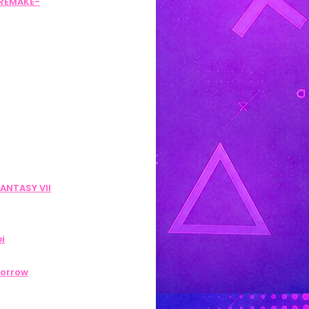
 -REMAKE-
FANTASY VII
i
morrow