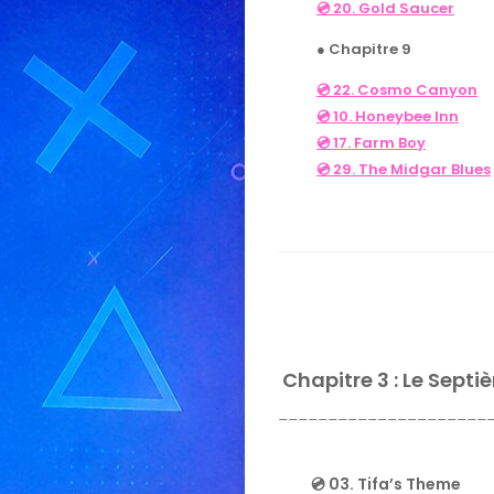
💿 20. Gold Saucer
● Chapitre 9
💿 22. Cosmo Canyon
💿 10. Honeybee Inn
💿 17. Farm Boy
💿 29. The Midgar Blues
Chapitre 3 : Le Septi
_____________________
💿 03. Tifa’s Theme