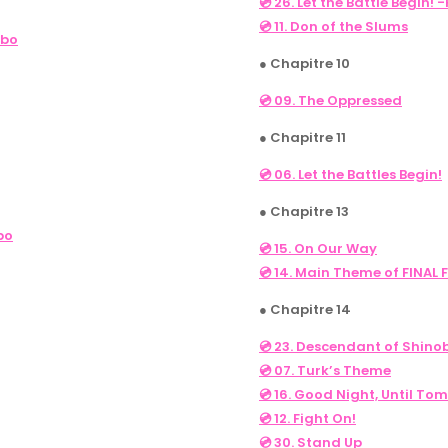
💿 26. Let the Battle Begin!
💿 11. Don of the Slums
obo
● Chapitre 10
💿 09. The Oppressed
● Chapitre 11
💿 06. Let the Battles Begin!
● Chapitre 13
bo
💿 15. On Our Way
💿 14. Main Theme of FINAL 
● Chapitre 14
💿 23. Descendant of Shinob
💿 07. Turk’s Theme
💿 16. Good Night, Until To
💿 12. Fight On!
💿 30. Stand Up