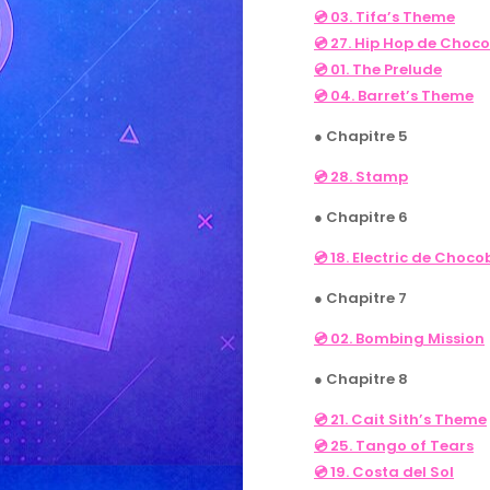
💿 03. Tifa’s Theme
💿 27. Hip Hop de Choc
💿 01. The Prelude
💿 04. Barret’s Theme
● Chapitre 5
💿 28. Stamp
● Chapitre 6
💿 18. Electric de Choco
● Chapitre 7
💿 02. Bombing Mission
● Chapitre 8
💿 21. Cait Sith’s Theme
💿 25. Tango of Tears
💿 19. Costa del Sol