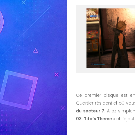
Ce premier disque est e
Quartier résidentiel où vo
du secteur 7
. Allez simple
03. Tifa’s Theme
» et l’ajou