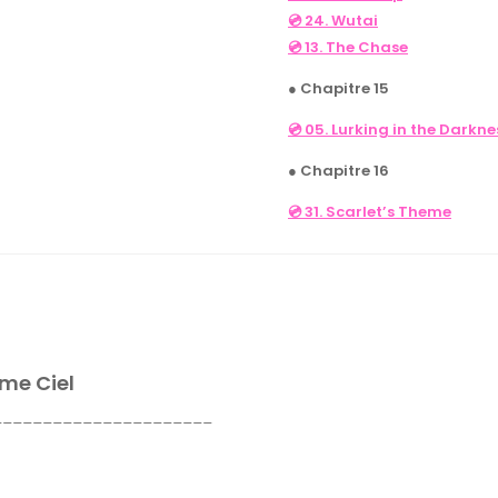
💿 24. Wutai
💿 13. The Chase
● Chapitre 15
💿 05. Lurking in the Darkne
● Chapitre 16
💿 31. Scarlet’s Theme
ème Ciel
______________________