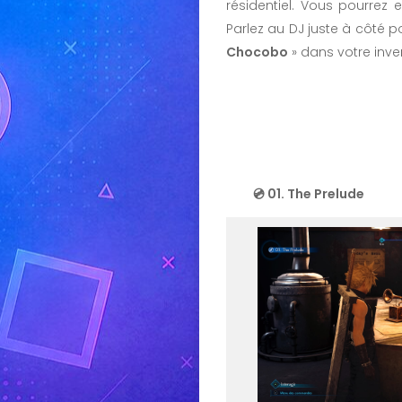
résidentiel. Vous pourrez
Parlez au DJ juste à côté po
Chocobo
» dans votre inven
💿 01. The Prelude