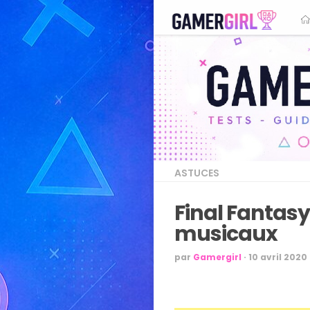
ASTUCES
Final Fantasy
musicaux
par
Gamergirl
·
10 avril 2020